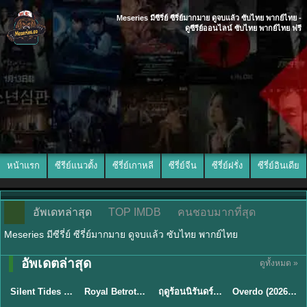
Meseries มีซีรี่ย์ ซีรี่ย์มากมาย ดูจบแล้ว ซับไทย พากย์ไทย -
ดูซีรีย์ออนไลน์ ซับไทย พากย์ไทย ฟรี
หน้าแรก
ซีรีย์แนวตั้ง
ซีรี่ย์เกาหลี
ซีรี่ย์จีน
ซีรี่ย์ฝรั่ง
ซีรี่ย์อินเดีย
อัพเดทล่าสุด
TOP IMDB
คนชอบมากที่สุด
Meseries มีซีรี่ย์ ซีรี่ย์มากมาย ดูจบแล้ว ซับไทย พากย์ไทย
อัพเดตล่าสุด
ดูทั้งหมด »
พากย์ไทย
ซับไทย
พากย์ไทย
ซับไทย
Silent Tides คลื่นลมลวง (2025) พากย์ไทย ซับไทย EP.1-31
Royal Betrothal (2026) สัญญาวิวาห์แห่งราชวงศ์ พากย์ไทย ซับไทย EP1-32
ฤดูร้อนนิรันดร์ (2026) Never-Ending Summer พากย์ไทย EP.1-29
Overdo (2026) รักเกินแค้น พากย์ไทย ซับไทย EP1-33 (จบ)
★
9.5
★
9
★
8.8