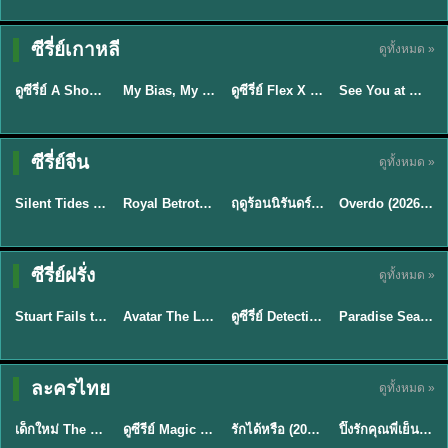
Sub EP. 16 | TH
Sub EP. 8 | TH
TH EP. 16
EP. 16
EP. 8
ซับไทย | พากย์
ซับไทย | พากย์
ซีรี่ย์เกาหลี
ดูทั้งหมด »
พากย์ไทย
ซับไทย
ไทย
ไทย
EP.16
EP.16
EP.8
ดูซีรี่ย์ A Shop for Killers 2 ร้านลับนักฆ่า ซีซัน 2 (2026) ซับไทย-พากย์ไทย
My Bias, My Boss เมื่อเมนฉันเป็นประธานบริษัท (2026) พากย์ไทย ซับไทย EP.1-12
ดูซีรี่ย์ Flex X Cop คุณชายสายสืบ (2024) พากย์ไทย-ซับไทย EP.1-16 (จบ)
See You at Work Tomorrow! เจอกันที่ออฟฟิศพรุ่งนี้นะ พากย์ไทย
★
8
★
8
★
9
ซีรี่ย์จีน
ดูทั้งหมด »
พากย์ไทย
ซับไทย
พากย์ไทย
ซับไทย
Silent Tides คลื่นลมลวง (2025) พากย์ไทย ซับไทย EP.1-31
Royal Betrothal (2026) สัญญาวิวาห์แห่งราชวงศ์ พากย์ไทย ซับไทย EP1-32
ฤดูร้อนนิรันดร์ (2026) Never-Ending Summer พากย์ไทย EP.1-29
Overdo (2026) รักเกินแค้น พากย์ไทย ซับไทย EP1-33 (จบ)
★
9.5
★
9
★
8.8
TH EP. 2
TH EP. 7
TH EP. 9
TH EP. 8
ซีรี่ย์ฝรั่ง
ดูทั้งหมด »
พากย์ไทย
พากย์ไทย
พากย์ไทย
พากย์ไทย
EP.2
EP.7
EP.9
EP.8
Stuart Fails to Save the Universe (2026) สจ๊วตล่มแผนกู้จักรวาล พากย์ไทย EP1-10
Avatar The Last Airbender 2 เณรน้อยเจ้าอภินิหาร พากย์ไทย
ดูซีรี่ย์ Detective Hole (2026) พากย์ไทย HD ฟรี อัปเดตล่าสุด Netflix
Paradise Season 2 (2026) พากย์ไทย EP1-8 ดูซีรี่ย์ฝรั่ง HD ครบทุกตอน
★
8.8
★
7.8
TH EP. 6
ละครไทย
ดูทั้งหมด »
พากย์ไทย
Thai
พากย์ไทย
พากย์ไทย
EP.6
เด็กใหม่ The Reset 2026 EP1-6 พากย์ไทย ดูซีรี่ย์ Netflix ล่าสุด HD
ดูซีรีย์ Magic Move (2026) ทำนายทายรัก Thai EP.1-10 HD
รักได้หรือ (2026) YOUNG Let's Begin Again พากย์ไทย EP.1-19
ปิ๊งรักคุณพี่เย็นชา (2026) Frozen Valentine EP.1-10 (จบ)
★
8
★
8