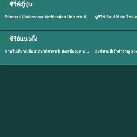
ซีรี่ย์ญี่ปุ่น
พากย์ไทย
พากย์ไทย
EP.11
Stingers Undercover Verification Unit พากย์ไทย EP1-11 HD ฟรี
★
8
TH EP. 1
TH 
ซีรีย์แนวตั้ง
พากย์ไทย
พากย์ไทย
EP.1
ชามใบเดียวเปลี่ยนประวัติศาสตร์! ส่งเสบียงยุค พากย์ไทย