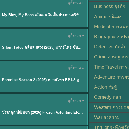
ดูทั้งหมด »
ซับไทย
Business ธุรกิจ
My Bias, My Boss เมื่อเมนฉันเป็นประธานบริษัท (2026) พากย์ไทย ซับไทย EP.1-12
Anime อนิเมะ
Medical การแพทย
ดูทั้งหมด »
Biography ชีวประ
พากย์ไทย
Detective นักสืบ
Silent Tides คลื่นลมลวง (2025) พากย์ไทย ซับไทย EP.1-31
★
9.5
Crime อาชญากร
TH EP. 8
Time Travel การ
ดูทั้งหมด »
พากย์ไทย
Adventure การผ
EP.8
Paradise Season 2 (2026) พากย์ไทย EP1-8 ดูซีรี่ย์ฝรั่ง HD ครบทุกตอน
Action ต่อสู้
Comedy ตลก
ดูทั้งหมด »
พากย์ไทย
Western คาวบอย
ปิ๊งรักคุณพี่เย็นชา (2026) Frozen Valentine EP.1-10 (จบ)
★
8
War สงคราม
Thriller ระทึกขวั
TH EP. 6