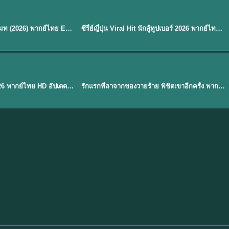
พากย์ไทย
EP.8
EP.6
ดูซีรี่ย์ Soul Mate โซล เมท (2026) พากย์ไทย EP.1-8 (จบ)
ซีรี่ย์ญี่ปุ่น Viral Hit นักสู้ทูปเบอร์ 2026 พากย์ไทย EP.1-6
★
7.9
EP. 1
TH EP. 1
พากย์ไทย
EP.1
EP.1
องค์ชายสี่เจ้าสำราญ 2026 พากย์ไทย HD อัปเดตล่าสุด ดูออนไลน์
รักแรกที่ลาจากของวายร้าย พิชิตเขาอีกครั้ง พากย์ไทย