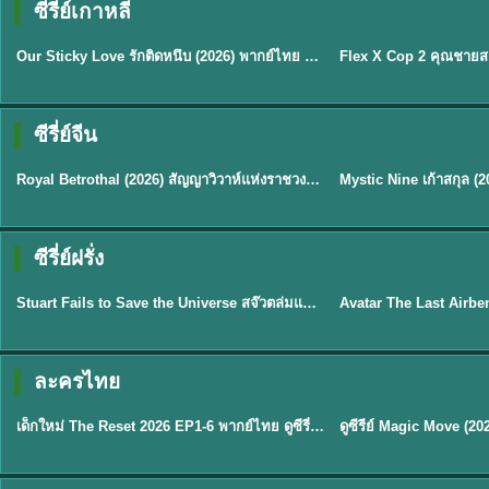
ซีรี่ย์เกาหลี
ซับไทย
ซับไทย
Our Sticky Love รักติดหนึบ (2026) พากย์ไทย ซับไทย EP.1-12
★
6
★
8
ซีรี่ย์จีน
ซับไทย
พากย์ไทย/ซับไทย
Royal Betrothal (2026) สัญญาวิวาห์แห่งราชวงศ์ พากย์ไทย ซับไทย EP1-32
★
9
★
9
TH 
ซีรี่ย์ฝรั่ง
พากย์ไทย
พากย์ไทย
Stuart Fails to Save the Universe สจ๊วตล่มแผนกู้จักรวาล (2026) พากย์ไทย ซับไทย EP.1-10
★
9.3
★
7.8
TH EP. 6
ละครไทย
พากย์ไทย
Thai
EP.6
เด็กใหม่ The Reset 2026 EP1-6 พากย์ไทย ดูซีรี่ย์ Netflix ล่าสุด HD
★
8
TH EP. 11
TH 