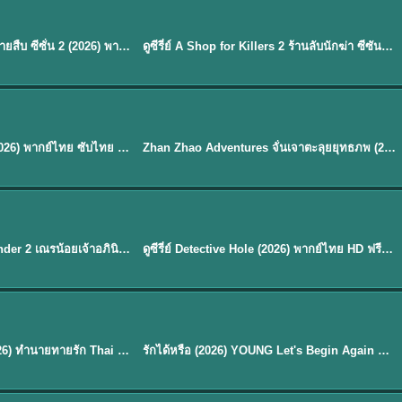
พากย์ไทย
EP.16
Flex X Cop 2 คุณชายสายสืบ ซีซั่น 2 (2026) พากย์ไทย ซับไทย EP.1-14
ดูซีรี่ย์ A Shop for Killers 2 ร้านลับนักฆ่า ซีซัน 2 (2026) ซับไทย-พากย์ไทย
★
8
พากย์ไทย
Mystic Nine เก้าสกุล (2026) พากย์ไทย ซับไทย EP.1-30
Zhan Zhao Adventures จั่นเจาตะลุยยุทธภพ (2026) พากย์ไทย ซับไทย EP.1-37 (จบ)
★
5
EP. 7
TH EP. 9
พากย์ไทย
EP.7
EP.9
Avatar The Last Airbender 2 เณรน้อยเจ้าอภินิหาร พากย์ไทย
ดูซีรี่ย์ Detective Hole (2026) พากย์ไทย HD ฟรี อัปเดตล่าสุด Netflix
พากย์ไทย
ดูซีรีย์ Magic Move (2026) ทำนายทายรัก Thai EP.1-10 HD
รักได้หรือ (2026) YOUNG Let's Begin Again พากย์ไทย EP.1-19
EP. 8
TH EP. 6