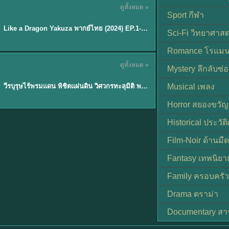
ดูทั้งหมด »
พากย์ไทย
Sport กีฬา
EP.6
Like a Dragon Yakuza พากย์ไทย (2024) EP.1-6 (จบ)
★
7
Sci-Fi วิทยาศาสต
Romance โรแมน
TH EP. 1
ดูทั้งหมด »
Mystery ลึกลับซ่อ
พากย์ไทย
EP.1
วีรบุรุษไร้พรมแดน พิชิตแผ่นดิน วิศวกรทะลุมิติ พลิกแผ่นดิน
Musical เพลง
Horror สยองขวัญ
Historical ประวัต
Film-Noir ด้านม
Fantasy เทพนิยา
Family ครอบครัว
Drama ดราม่า
Documentary สา