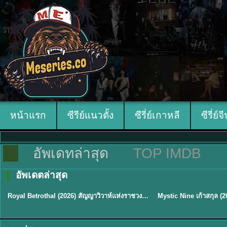
หน้าแรก
ซีรีย์แนวตั้ง
ซีรี่ย์เกาหลี
ซีรี่ย์จ
อัพเดทล่าสุด
TOP IMDB
อัพเดตล่าสุด
ซับไทย
พากย์ไทย/ซับไทย
Royal Betrothal (2026) สัญญาวิวาห์แห่งราชวงศ์ พากย์ไทย ซับไทย EP1-32
★
9
★
9