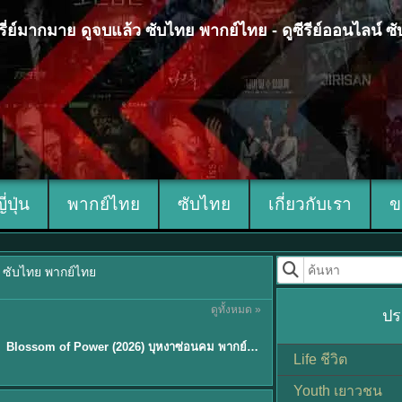
 ซีรี่ย์มากมาย ดูจบแล้ว ซับไทย พากย์ไทย - ดูซีรีย์ออนไลน์ 
ญี่ปุ่น
พากย์ไทย
ซับไทย
เกี่ยวกับเรา
ข
้ว ซับไทย พากย์ไทย
ดูทั้งหมด »
ปร
ซับไทย
Blossom of Power (2026) บุหงาซ่อนคม พากย์ไทย ซับไทย EP1-36
Life ชีวิต
Youth เยาวชน