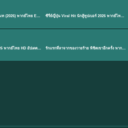
พากย์ไทย
EP.8
EP.6
ดูซีรี่ย์ Soul Mate โซล เมท (2026) พากย์ไทย EP.1-8 (จบ)
ซีรี่ย์ญี่ปุ่น Viral Hit นักสู้ทูปเบอร์ 2026 พากย์ไทย EP.1-6
★
7.9
EP. 1
TH EP. 1
พากย์ไทย
EP.1
EP.1
องค์ชายสี่เจ้าสำราญ 2026 พากย์ไทย HD อัปเดตล่าสุด ดูออนไลน์
รักแรกที่ลาจากของวายร้าย พิชิตเขาอีกครั้ง พากย์ไทย