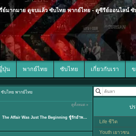
 ซีรี่ย์มากมาย ดูจบแล้ว ซับไทย พากย์ไทย - ดูซีรีย์ออนไลน์ 
ญี่ปุ่น
พากย์ไทย
ซับไทย
เกี่ยวกับเรา
ข
้ว ซับไทย พากย์ไทย
ดูทั้งหมด »
ปร
ซับไทย
The Affair Was Just The Beginning ชู้รักอำพรางเลือด (2026) พากย์ไทย ซับไทย EP.1-8
★
3.3
Life ชีวิต
Youth เยาวชน
Sub EP. 16 | TH EP. 16