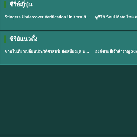
ซีรี่ย์ญี่ปุ่น
พากย์ไทย
พากย์ไทย
EP.11
Stingers Undercover Verification Unit พากย์ไทย EP1-11 HD ฟรี
★
8
TH EP. 1
TH 
ซีรีย์แนวตั้ง
พากย์ไทย
พากย์ไทย
EP.1
ชามใบเดียวเปลี่ยนประวัติศาสตร์! ส่งเสบียงยุค พากย์ไทย