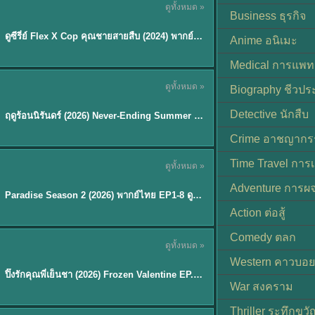
ดูทั้งหมด »
ซับไทย | พากย์ไทย
Business ธุรกิจ
EP.16
ดูซีรี่ย์ Flex X Cop คุณชายสายสืบ (2024) พากย์ไทย-ซับไทย EP.1-16 (จบ)
★
8
Anime อนิเมะ
Medical การแพทย
ดูทั้งหมด »
Biography ชีวประ
พากย์ไทย
Detective นักสืบ
ฤดูร้อนนิรันดร์ (2026) Never-Ending Summer พากย์ไทย EP.1-29
★
8.8
Crime อาชญากร
TH EP. 8
Time Travel การ
ดูทั้งหมด »
พากย์ไทย
Adventure การผ
EP.8
Paradise Season 2 (2026) พากย์ไทย EP1-8 ดูซีรี่ย์ฝรั่ง HD ครบทุกตอน
Action ต่อสู้
Comedy ตลก
ดูทั้งหมด »
พากย์ไทย
Western คาวบอย
ปิ๊งรักคุณพี่เย็นชา (2026) Frozen Valentine EP.1-10 (จบ)
★
8
War สงคราม
Thriller ระทึกขวั
TH EP. 6