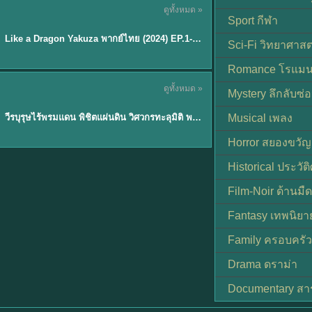
ดูทั้งหมด »
พากย์ไทย
Sport กีฬา
EP.6
Like a Dragon Yakuza พากย์ไทย (2024) EP.1-6 (จบ)
★
7
Sci-Fi วิทยาศาสต
Romance โรแมน
TH EP. 1
ดูทั้งหมด »
Mystery ลึกลับซ่อ
พากย์ไทย
EP.1
วีรบุรุษไร้พรมแดน พิชิตแผ่นดิน วิศวกรทะลุมิติ พลิกแผ่นดิน
Musical เพลง
Horror สยองขวัญ
Historical ประวัต
Film-Noir ด้านม
Fantasy เทพนิยา
Family ครอบครัว
Drama ดราม่า
Documentary สา