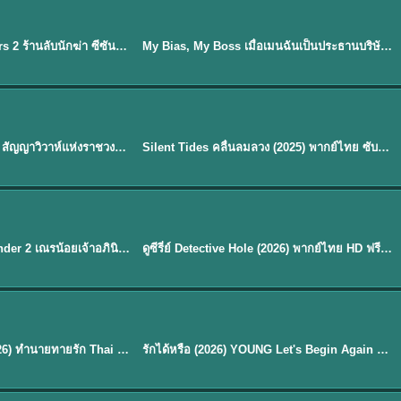
ซับไทย
EP.16
ดูซีรี่ย์ A Shop for Killers 2 ร้านลับนักฆ่า ซีซัน 2 (2026) ซับไทย-พากย์ไทย
My Bias, My Boss เมื่อเมนฉันเป็นประธานบริษัท (2026) พากย์ไทย ซับไทย EP.1-12
พากย์ไทย
Royal Betrothal (2026) สัญญาวิวาห์แห่งราชวงศ์ พากย์ไทย ซับไทย EP1-32
Silent Tides คลื่นลมลวง (2025) พากย์ไทย ซับไทย EP.1-31
★
9.5
EP. 7
TH EP. 9
พากย์ไทย
EP.7
EP.9
Avatar The Last Airbender 2 เณรน้อยเจ้าอภินิหาร พากย์ไทย
ดูซีรี่ย์ Detective Hole (2026) พากย์ไทย HD ฟรี อัปเดตล่าสุด Netflix
พากย์ไทย
ดูซีรีย์ Magic Move (2026) ทำนายทายรัก Thai EP.1-10 HD
รักได้หรือ (2026) YOUNG Let's Begin Again พากย์ไทย EP.1-19
EP. 8
TH EP. 6