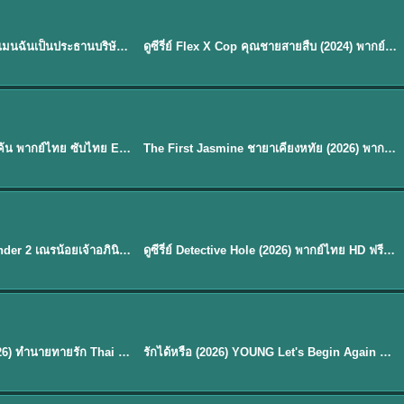
ซับไทย | พากย์ไทย
EP.16
My Bias, My Boss เมื่อเมนฉันเป็นประธานบริษัท (2026) พากย์ไทย ซับไทย EP.1-12
ดูซีรี่ย์ Flex X Cop คุณชายสายสืบ (2024) พากย์ไทย-ซับไทย EP.1-16 (จบ)
★
8
Sub EP. 40 | TH EP. 33
ซับไทย | พากย์ไทย
EP.40
Overdo (2026) รักเกินแค้น พากย์ไทย ซับไทย EP1-33 (จบ)
The First Jasmine ชายาเคียงหทัย (2026) พากย์ไทย EP.1-40
★
9.7
EP. 7
TH EP. 9
พากย์ไทย
EP.7
EP.9
Avatar The Last Airbender 2 เณรน้อยเจ้าอภินิหาร พากย์ไทย
ดูซีรี่ย์ Detective Hole (2026) พากย์ไทย HD ฟรี อัปเดตล่าสุด Netflix
พากย์ไทย
ดูซีรีย์ Magic Move (2026) ทำนายทายรัก Thai EP.1-10 HD
รักได้หรือ (2026) YOUNG Let's Begin Again พากย์ไทย EP.1-19
EP. 8
TH EP. 6