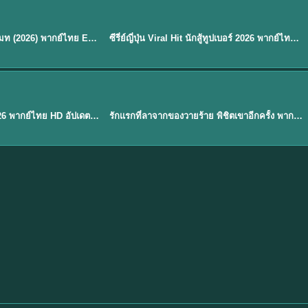
พากย์ไทย
EP.8
EP.6
ดูซีรี่ย์ Soul Mate โซล เมท (2026) พากย์ไทย EP.1-8 (จบ)
ซีรี่ย์ญี่ปุ่น Viral Hit นักสู้ทูปเบอร์ 2026 พากย์ไทย EP.1-6
★
7.9
EP. 1
TH EP. 1
พากย์ไทย
EP.1
EP.1
องค์ชายสี่เจ้าสำราญ 2026 พากย์ไทย HD อัปเดตล่าสุด ดูออนไลน์
รักแรกที่ลาจากของวายร้าย พิชิตเขาอีกครั้ง พากย์ไทย