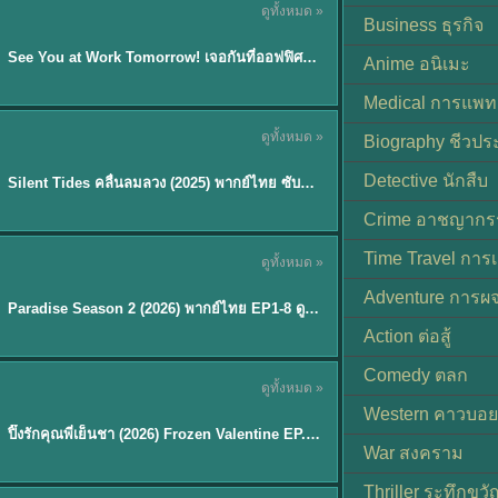
ดูทั้งหมด »
ซับไทย | พากย์ไทย
Business ธุรกิจ
EP.8
See You at Work Tomorrow! เจอกันที่ออฟฟิศพรุ่งนี้นะ พากย์ไทย
★
9
Anime อนิเมะ
Medical การแพทย
ดูทั้งหมด »
Biography ชีวประ
พากย์ไทย
Detective นักสืบ
Silent Tides คลื่นลมลวง (2025) พากย์ไทย ซับไทย EP.1-31
★
9.5
Crime อาชญากร
TH EP. 8
Time Travel การ
ดูทั้งหมด »
พากย์ไทย
Adventure การผ
EP.8
Paradise Season 2 (2026) พากย์ไทย EP1-8 ดูซีรี่ย์ฝรั่ง HD ครบทุกตอน
Action ต่อสู้
Comedy ตลก
ดูทั้งหมด »
พากย์ไทย
Western คาวบอย
ปิ๊งรักคุณพี่เย็นชา (2026) Frozen Valentine EP.1-10 (จบ)
★
8
War สงคราม
Thriller ระทึกขวั
TH EP. 6