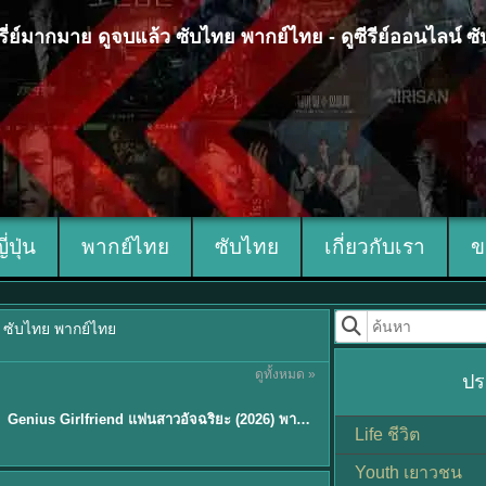
 ซีรี่ย์มากมาย ดูจบแล้ว ซับไทย พากย์ไทย - ดูซีรีย์ออนไลน์ 
ญี่ปุ่น
พากย์ไทย
ซับไทย
เกี่ยวกับเรา
ข
้ว ซับไทย พากย์ไทย
ดูทั้งหมด »
ปร
พากย์ไทย/ซับไทย
Genius Girlfriend แฟนสาวอัจฉริยะ (2026) พากย์ไทย ซับไทย EP.1-28
★
9
Life ชีวิต
Youth เยาวชน
Sub EP. 8 | TH EP. 8