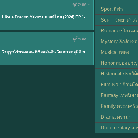
ดูทั้งหมด »
พากย์ไทย
Sport กีฬา
EP.6
Like a Dragon Yakuza พากย์ไทย (2024) EP.1-6 (จบ)
★
7
Sci-Fi วิทยาศาสต
Romance โรแมน
TH EP. 1
ดูทั้งหมด »
Mystery ลึกลับซ่อ
พากย์ไทย
EP.1
วีรบุรุษไร้พรมแดน พิชิตแผ่นดิน วิศวกรทะลุมิติ พลิกแผ่นดิน
Musical เพลง
Horror สยองขวัญ
Historical ประวัต
Film-Noir ด้านม
Fantasy เทพนิยา
Family ครอบครัว
Drama ดราม่า
Documentary สา