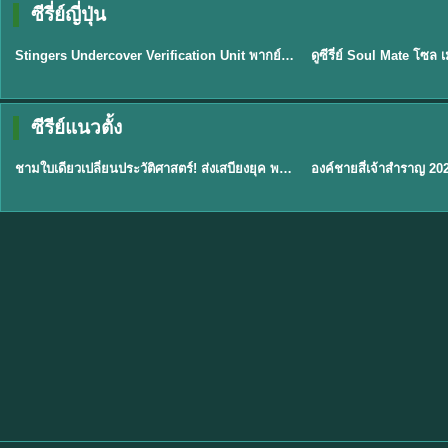
ซีรี่ย์ญี่ปุ่น
พากย์ไทย
พากย์ไทย
EP.11
Stingers Undercover Verification Unit พากย์ไทย EP1-11 HD ฟรี
★
8
TH EP. 1
TH 
ซีรีย์แนวตั้ง
พากย์ไทย
พากย์ไทย
EP.1
ชามใบเดียวเปลี่ยนประวัติศาสตร์! ส่งเสบียงยุค พากย์ไทย