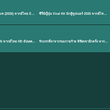
พากย์ไทย
EP.8
EP.6
ดูซีรี่ย์ Soul Mate โซล เมท (2026) พากย์ไทย EP.1-8 (จบ)
ซีรี่ย์ญี่ปุ่น Viral Hit นักสู้ทูปเบอร์ 2026 พากย์ไทย EP.1-6
★
7.9
EP. 1
TH EP. 1
พากย์ไทย
EP.1
EP.1
องค์ชายสี่เจ้าสำราญ 2026 พากย์ไทย HD อัปเดตล่าสุด ดูออนไลน์
รักแรกที่ลาจากของวายร้าย พิชิตเขาอีกครั้ง พากย์ไทย