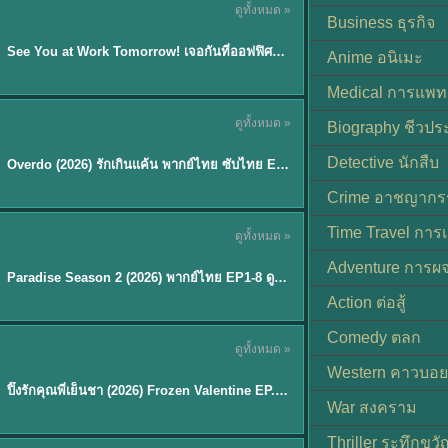
ดูทั้งหมด »
ซับไทย | พากย์ไทย
Business ธุรกิจ
EP.8
See You at Work Tomorrow! เจอกันที่ออฟฟิศพรุ่งนี้นะ พากย์ไทย
★
9
Anime อนิเมะ
Medical การแพทย
ดูทั้งหมด »
Biography ชีวประ
ซับไทย
Detective นักสืบ
Overdo (2026) รักเกินแค้น พากย์ไทย ซับไทย EP1-33 (จบ)
Crime อาชญากร
TH EP. 8
Time Travel การ
ดูทั้งหมด »
พากย์ไทย
Adventure การผ
EP.8
Paradise Season 2 (2026) พากย์ไทย EP1-8 ดูซีรี่ย์ฝรั่ง HD ครบทุกตอน
Action ต่อสู้
Comedy ตลก
ดูทั้งหมด »
พากย์ไทย
Western คาวบอย
ปิ๊งรักคุณพี่เย็นชา (2026) Frozen Valentine EP.1-10 (จบ)
★
8
War สงคราม
Thriller ระทึกขวั
TH EP. 6