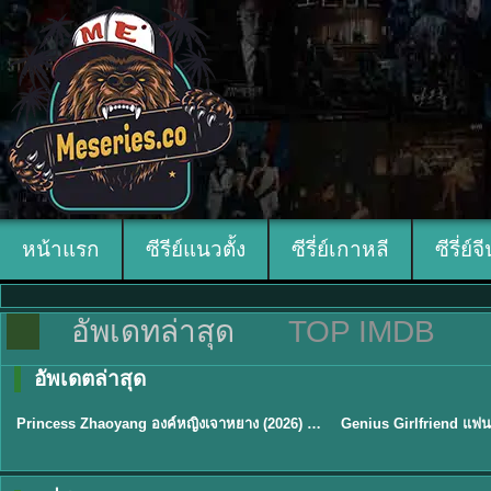
หน้าแรก
ซีรีย์แนวตั้ง
ซีรี่ย์เกาหลี
ซีรี่ย์จ
อัพเดทล่าสุด
TOP IMDB
อัพเดตล่าสุด
พากย์ไทย/ซับไทย
พากย์ไทย/ซับไทย
Princess Zhaoyang องค์หญิงเจาหยาง (2026) พากย์ไทย ซับไทย EP.1-18
★
8
★
9
TH EP. 16