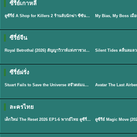
ซีรี่ย์เกาหลี
พากย์ไทย
ซับไทย
EP.16
ดูซีรี่ย์ A Shop for Killers 2 ร้านลับนักฆ่า ซีซัน 2 (2026) ซับไทย-พากย์ไทย
★
8
ซีรี่ย์จีน
ซับไทย
พากย์ไทย
Royal Betrothal (2026) สัญญาวิวาห์แห่งราชวงศ์ พากย์ไทย ซับไทย EP1-32
★
9
★
9.5
TH 
ซีรี่ย์ฝรั่ง
พากย์ไทย
พากย์ไทย
Stuart Fails to Save the Universe สจ๊วตล่มแผนกู้จักรวาล (2026) พากย์ไทย ซับไทย EP.1-10
★
9.3
★
7.8
TH EP. 6
ละครไทย
พากย์ไทย
Thai
EP.6
เด็กใหม่ The Reset 2026 EP1-6 พากย์ไทย ดูซีรี่ย์ Netflix ล่าสุด HD
★
8
TH EP. 11
TH 