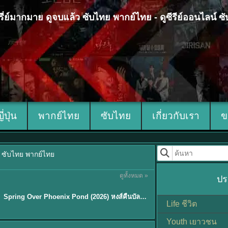
 ซีรี่ย์มากมาย ดูจบแล้ว ซับไทย พากย์ไทย - ดูซีรีย์ออนไลน์ 
ญี่ปุ่น
พากย์ไทย
ซับไทย
เกี่ยวกับเรา
ข
้ว ซับไทย พากย์ไทย
ดูทั้งหมด »
ปร
ซับไทย
Spring Over Phoenix Pond (2026) หงส์คืนบัลลังก์แค้น พากย์ไทย ซับไทย EP1-21
Life ชีวิต
Youth เยาวชน
Sub EP. 8 | TH EP. 8