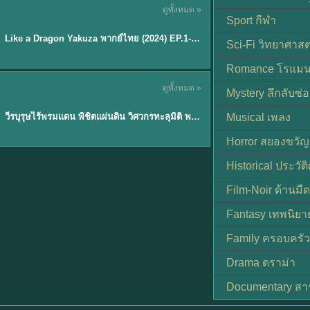
ดูทั้งหมด »
พากย์ไทย
Sport กีฬา
EP.6
Like a Dragon Yakuza พากย์ไทย (2024) EP.1-6 (จบ)
★
7
Sci-Fi วิทยาศาสต
Romance โรแมน
TH EP. 1
ดูทั้งหมด »
Mystery ลึกลับซ่อ
พากย์ไทย
EP.1
วีรบุรุษไร้พรมแดน พิชิตแผ่นดิน วิศวกรทะลุมิติ พลิกแผ่นดิน
Musical เพลง
Horror สยองขวัญ
Historical ประวัต
Film-Noir ด้านม
Fantasy เทพนิยา
Family ครอบครัว
Drama ดราม่า
Documentary สา