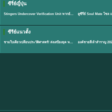
ซีรี่ย์ญี่ปุ่น
พากย์ไทย
พากย์ไทย
EP.11
Stingers Undercover Verification Unit พากย์ไทย EP1-11 HD ฟรี
★
8
TH EP. 1
TH 
ซีรีย์แนวตั้ง
พากย์ไทย
พากย์ไทย
EP.1
ชามใบเดียวเปลี่ยนประวัติศาสตร์! ส่งเสบียงยุค พากย์ไทย