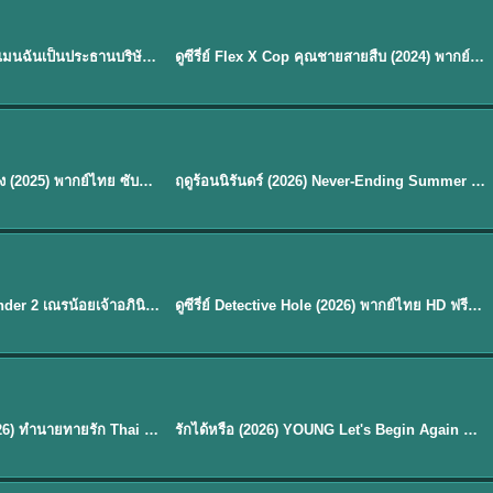
ซับไทย | พากย์ไทย
EP.16
My Bias, My Boss เมื่อเมนฉันเป็นประธานบริษัท (2026) พากย์ไทย ซับไทย EP.1-12
ดูซีรี่ย์ Flex X Cop คุณชายสายสืบ (2024) พากย์ไทย-ซับไทย EP.1-16 (จบ)
★
8
พากย์ไทย
Silent Tides คลื่นลมลวง (2025) พากย์ไทย ซับไทย EP.1-31
ฤดูร้อนนิรันดร์ (2026) Never-Ending Summer พากย์ไทย EP.1-29
★
8.8
EP. 7
TH EP. 9
พากย์ไทย
EP.7
EP.9
Avatar The Last Airbender 2 เณรน้อยเจ้าอภินิหาร พากย์ไทย
ดูซีรี่ย์ Detective Hole (2026) พากย์ไทย HD ฟรี อัปเดตล่าสุด Netflix
พากย์ไทย
ดูซีรีย์ Magic Move (2026) ทำนายทายรัก Thai EP.1-10 HD
รักได้หรือ (2026) YOUNG Let's Begin Again พากย์ไทย EP.1-19
EP. 8
TH EP. 6