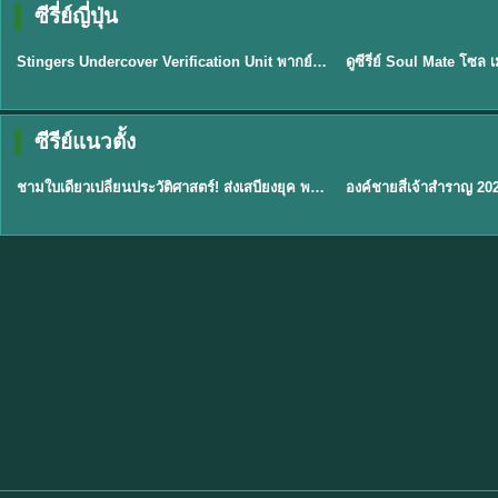
ซีรี่ย์ญี่ปุ่น
พากย์ไทย
พากย์ไทย
EP.11
Stingers Undercover Verification Unit พากย์ไทย EP1-11 HD ฟรี
★
8
TH EP. 1
TH 
ซีรีย์แนวตั้ง
พากย์ไทย
พากย์ไทย
EP.1
ชามใบเดียวเปลี่ยนประวัติศาสตร์! ส่งเสบียงยุค พากย์ไทย