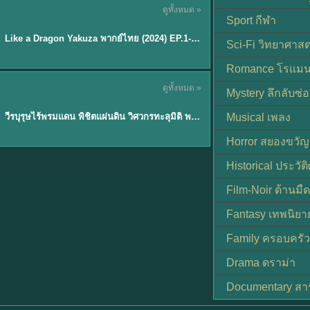
ดูทั้งหมด »
พากย์ไทย
Sport กีฬา
EP.6
Like a Dragon Yakuza พากย์ไทย (2024) EP.1-6 (จบ)
★
7
Sci-Fi วิทยาศาสต
Romance โรแมน
TH EP. 1
ดูทั้งหมด »
Mystery ลึกลับซ่อ
พากย์ไทย
EP.1
วีรบุรุษไร้พรมแดน พิชิตแผ่นดิน วิศวกรทะลุมิติ พลิกแผ่นดิน
Musical เพลง
Horror สยองขวัญ
Historical ประวัต
Film-Noir ด้านม
Fantasy เทพนิยา
Family ครอบครัว
Drama ดราม่า
Documentary สา