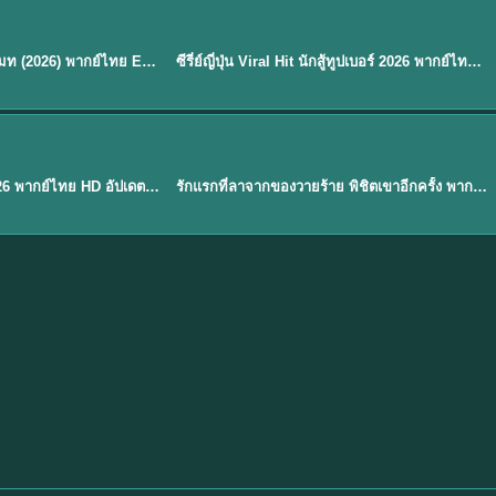
พากย์ไทย
EP.8
EP.6
ดูซีรี่ย์ Soul Mate โซล เมท (2026) พากย์ไทย EP.1-8 (จบ)
ซีรี่ย์ญี่ปุ่น Viral Hit นักสู้ทูปเบอร์ 2026 พากย์ไทย EP.1-6
★
7.9
EP. 1
TH EP. 1
พากย์ไทย
EP.1
EP.1
องค์ชายสี่เจ้าสำราญ 2026 พากย์ไทย HD อัปเดตล่าสุด ดูออนไลน์
รักแรกที่ลาจากของวายร้าย พิชิตเขาอีกครั้ง พากย์ไทย