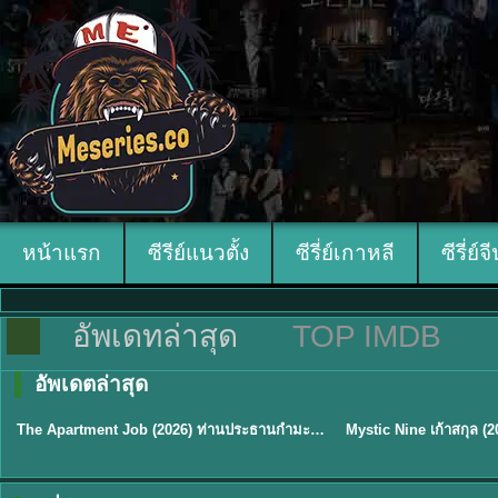
หน้าแรก
ซีรีย์แนวตั้ง
ซีรี่ย์เกาหลี
ซีรี่ย์จ
อัพเดทล่าสุด
TOP IMDB
อัพเดตล่าสุด
พากย์ไทย
พากย์ไทย/ซับไทย
The Apartment Job (2026) ท่านประธานกำมะลอ พากย์ไทย ซับไทย EP1-12
★
5.3
★
9