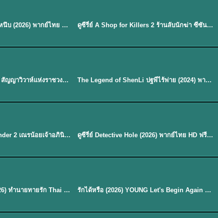
พากย์ไทย
EP.16
Our Sticky Love รักติดหนึบ (2026) พากย์ไทย ซับไทย EP.1-12
ดูซีรี่ย์ A Shop for Killers 2 ร้านลับนักฆ่า ซีซัน 2 (2026) ซับไทย-พากย์ไทย
★
8
พากย์ไทย
Royal Betrothal (2026) สัญญาวิวาห์แห่งราชวงศ์ พากย์ไทย ซับไทย EP1-32
The Legend of ShenLi ปฐพีไร้พ่าย (2024) พากย์ไทย ซับไทย EP.1-39
★
8.5
EP. 7
TH EP. 9
พากย์ไทย
EP.7
EP.9
Avatar The Last Airbender 2 เณรน้อยเจ้าอภินิหาร พากย์ไทย
ดูซีรี่ย์ Detective Hole (2026) พากย์ไทย HD ฟรี อัปเดตล่าสุด Netflix
พากย์ไทย
ดูซีรีย์ Magic Move (2026) ทำนายทายรัก Thai EP.1-10 HD
รักได้หรือ (2026) YOUNG Let's Begin Again พากย์ไทย EP.1-19
EP. 8
TH EP. 6