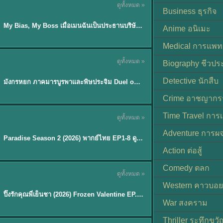
ดูทั้งหมด »
ซับไทย
Business ธุรกิจ
My Bias, My Boss เมื่อเมนฉันเป็นประธานบริษัท (2026) พากย์ไทย ซับไทย EP.1-12
Anime อนิเมะ
Medical การแพทย
ดูทั้งหมด »
Biography ชีวประ
พากย์ไทย
Detective นักสืบ
มังกรหยก ภาคมารบูรพาและพิษประจิม Duel on Mount Hua พากย์ไทย
★
8
Crime อาชญากร
TH EP. 8
Time Travel การ
ดูทั้งหมด »
พากย์ไทย
Adventure การผ
EP.8
Paradise Season 2 (2026) พากย์ไทย EP1-8 ดูซีรี่ย์ฝรั่ง HD ครบทุกตอน
Action ต่อสู้
Comedy ตลก
ดูทั้งหมด »
พากย์ไทย
Western คาวบอย
ปิ๊งรักคุณพี่เย็นชา (2026) Frozen Valentine EP.1-10 (จบ)
★
8
War สงคราม
Thriller ระทึกขวั
TH EP. 6