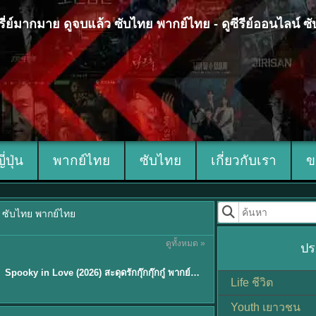
 ซีรี่ย์มากมาย ดูจบแล้ว ซับไทย พากย์ไทย - ดูซีรีย์ออนไลน์ 
ญี่ปุ่น
พากย์ไทย
ซับไทย
เกี่ยวกับเรา
ข
้ว ซับไทย พากย์ไทย
ดูทั้งหมด »
ปร
ซับไทย
Spooky in Love (2026) สะดุดรักกุ๊กกุ๊กกู๋ พากย์ไทย ซับไทย EP1-12
Life ชีวิต
Youth เยาวชน