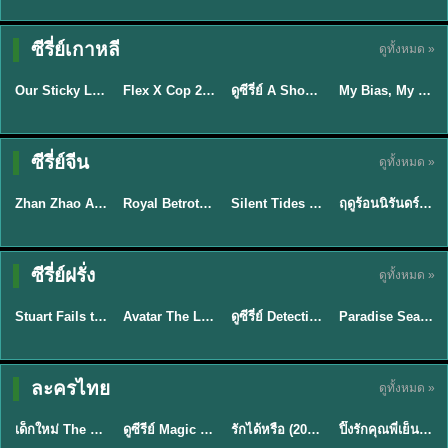
TH EP. 16
ซีรี่ย์เกาหลี
ดูทั้งหมด »
ซับไทย
ซับไทย
พากย์ไทย
ซับไทย
EP.16
Our Sticky Love รักติดหนึบ (2026) พากย์ไทย ซับไทย EP.1-12
Flex X Cop 2 คุณชายสายสืบ ซีซั่น 2 (2026) พากย์ไทย ซับไทย EP.1-14
ดูซีรี่ย์ A Shop for Killers 2 ร้านลับนักฆ่า ซีซัน 2 (2026) ซับไทย-พากย์ไทย
My Bias, My Boss เมื่อเมนฉันเป็นประธานบริษัท (2026) พากย์ไทย ซับไทย EP.1-12
★
6
★
8
★
8
ซีรี่ย์จีน
ดูทั้งหมด »
พากย์ไทย
ซับไทย
พากย์ไทย
พากย์ไทย
Zhan Zhao Adventures จั่นเจาตะลุยยุทธภพ (2026) พากย์ไทย ซับไทย EP.1-37 (จบ)
Royal Betrothal (2026) สัญญาวิวาห์แห่งราชวงศ์ พากย์ไทย ซับไทย EP1-32
Silent Tides คลื่นลมลวง (2025) พากย์ไทย ซับไทย EP.1-31
ฤดูร้อนนิรันดร์ (2026) Never-Ending Summer พากย์ไทย EP.1-29
★
5
★
9
★
9.5
★
8.8
TH EP. 7
TH EP. 9
TH EP. 8
ซีรี่ย์ฝรั่ง
ดูทั้งหมด »
พากย์ไทย
พากย์ไทย
พากย์ไทย
พากย์ไทย
EP.7
EP.9
EP.8
Stuart Fails to Save the Universe สจ๊วตล่มแผนกู้จักรวาล (2026) พากย์ไทย ซับไทย EP.1-10
Avatar The Last Airbender 2 เณรน้อยเจ้าอภินิหาร พากย์ไทย
ดูซีรี่ย์ Detective Hole (2026) พากย์ไทย HD ฟรี อัปเดตล่าสุด Netflix
Paradise Season 2 (2026) พากย์ไทย EP1-8 ดูซีรี่ย์ฝรั่ง HD ครบทุกตอน
★
9.3
★
7.8
TH EP. 6
ละครไทย
ดูทั้งหมด »
พากย์ไทย
Thai
พากย์ไทย
พากย์ไทย
EP.6
เด็กใหม่ The Reset 2026 EP1-6 พากย์ไทย ดูซีรี่ย์ Netflix ล่าสุด HD
ดูซีรีย์ Magic Move (2026) ทำนายทายรัก Thai EP.1-10 HD
รักได้หรือ (2026) YOUNG Let's Begin Again พากย์ไทย EP.1-19
ปิ๊งรักคุณพี่เย็นชา (2026) Frozen Valentine EP.1-10 (จบ)
★
8
★
8