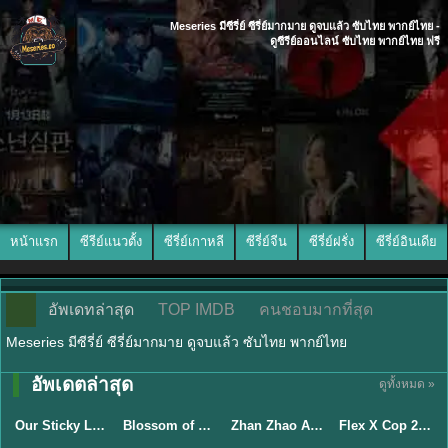
Meseries มีซีรี่ย์ ซีรี่ย์มากมาย ดูจบแล้ว ซับไทย พากย์ไทย -
ดูซีรีย์ออนไลน์ ซับไทย พากย์ไทย ฟรี
หน้าแรก
ซีรีย์แนวตั้ง
ซีรี่ย์เกาหลี
ซีรี่ย์จีน
ซีรี่ย์ฝรั่ง
ซีรี่ย์อินเดีย
อัพเดทล่าสุด
TOP IMDB
คนชอบมากที่สุด
Meseries มีซีรี่ย์ ซีรี่ย์มากมาย ดูจบแล้ว ซับไทย พากย์ไทย
อัพเดตล่าสุด
ดูทั้งหมด »
ซับไทย
ซับไทย
พากย์ไทย
ซับไทย
Our Sticky Love รักติดหนึบ (2026) พากย์ไทย ซับไทย EP.1-12
Blossom of Power (2026) บุหงาซ่อนคม พากย์ไทย ซับไทย EP1-36
Zhan Zhao Adventures จั่นเจาตะลุยยุทธภพ (2026) พากย์ไทย ซับไทย EP.1-37 (จบ)
Flex X Cop 2 คุณชายสายสืบ ซีซั่น 2 (2026) พากย์ไทย ซับไทย EP.1-14
★
6
★
5
★
8