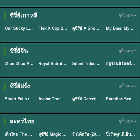
TH EP. 16
ซีรี่ย์เกาหลี
ดูทั้งหมด »
ซับไทย
ซับไทย
พากย์ไทย
ซับไทย
EP.16
Our Sticky Love รักติดหนึบ (2026) พากย์ไทย ซับไทย EP.1-12
Flex X Cop 2 คุณชายสายสืบ ซีซั่น 2 (2026) พากย์ไทย ซับไทย EP.1-14
ดูซีรี่ย์ A Shop for Killers 2 ร้านลับนักฆ่า ซีซัน 2 (2026) ซับไทย-พากย์ไทย
My Bias, My Boss เมื่อเมนฉันเป็นประธานบริษัท (2026) พากย์ไทย ซับไทย EP.1-12
★
6
★
8
★
8
ซีรี่ย์จีน
ดูทั้งหมด »
พากย์ไทย
ซับไทย
พากย์ไทย
พากย์ไทย
Zhan Zhao Adventures จั่นเจาตะลุยยุทธภพ (2026) พากย์ไทย ซับไทย EP.1-37 (จบ)
Royal Betrothal (2026) สัญญาวิวาห์แห่งราชวงศ์ พากย์ไทย ซับไทย EP1-32
Silent Tides คลื่นลมลวง (2025) พากย์ไทย ซับไทย EP.1-31
ฤดูร้อนนิรันดร์ (2026) Never-Ending Summer พากย์ไทย EP.1-29
★
5
★
9
★
9.5
★
8.8
TH EP. 7
TH EP. 9
TH EP. 8
ซีรี่ย์ฝรั่ง
ดูทั้งหมด »
พากย์ไทย
พากย์ไทย
พากย์ไทย
พากย์ไทย
EP.7
EP.9
EP.8
Stuart Fails to Save the Universe สจ๊วตล่มแผนกู้จักรวาล (2026) พากย์ไทย ซับไทย EP.1-10
Avatar The Last Airbender 2 เณรน้อยเจ้าอภินิหาร พากย์ไทย
ดูซีรี่ย์ Detective Hole (2026) พากย์ไทย HD ฟรี อัปเดตล่าสุด Netflix
Paradise Season 2 (2026) พากย์ไทย EP1-8 ดูซีรี่ย์ฝรั่ง HD ครบทุกตอน
★
9.3
★
7.8
TH EP. 6
ละครไทย
ดูทั้งหมด »
พากย์ไทย
Thai
พากย์ไทย
พากย์ไทย
EP.6
เด็กใหม่ The Reset 2026 EP1-6 พากย์ไทย ดูซีรี่ย์ Netflix ล่าสุด HD
ดูซีรีย์ Magic Move (2026) ทำนายทายรัก Thai EP.1-10 HD
รักได้หรือ (2026) YOUNG Let's Begin Again พากย์ไทย EP.1-19
ปิ๊งรักคุณพี่เย็นชา (2026) Frozen Valentine EP.1-10 (จบ)
★
8
★
8