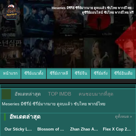
Meseries มีซีรี่ย์ ซีรี่ย์มากมาย ดูจบแล้ว ซับไทย พากย์ไทย -
ดูซีรีย์ออนไลน์ ซับไทย พากย์ไทย ฟรี
หน้าแรก
ซีรีย์แนวตั้ง
ซีรี่ย์เกาหลี
ซีรี่ย์จีน
ซีรี่ย์ฝรั่ง
ซีรี่ย์อินเดีย
อัพเดทล่าสุด
TOP IMDB
คนชอบมากที่สุด
Meseries มีซีรี่ย์ ซีรี่ย์มากมาย ดูจบแล้ว ซับไทย พากย์ไทย
อัพเดตล่าสุด
ดูทั้งหมด »
ซับไทย
ซับไทย
พากย์ไทย
ซับไทย
Our Sticky Love รักติดหนึบ (2026) พากย์ไทย ซับไทย EP.1-12
Blossom of Power (2026) บุหงาซ่อนคม พากย์ไทย ซับไทย EP1-36
Zhan Zhao Adventures จั่นเจาตะลุยยุทธภพ (2026) พากย์ไทย ซับไทย EP.1-37 (จบ)
Flex X Cop 2 คุณชายสายสืบ ซีซั่น 2 (2026) พากย์ไทย ซับไทย EP.1-14
★
6
★
5
★
8