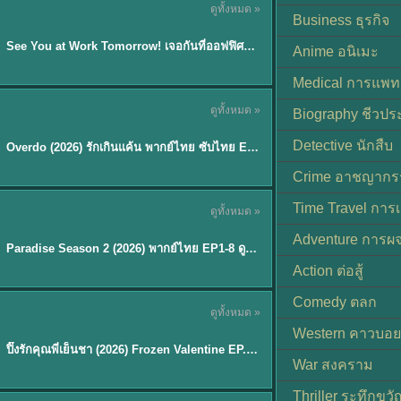
ดูทั้งหมด »
ซับไทย | พากย์ไทย
Business ธุรกิจ
EP.8
See You at Work Tomorrow! เจอกันที่ออฟฟิศพรุ่งนี้นะ พากย์ไทย
★
9
Anime อนิเมะ
Medical การแพทย
ดูทั้งหมด »
Biography ชีวประ
ซับไทย
Detective นักสืบ
Overdo (2026) รักเกินแค้น พากย์ไทย ซับไทย EP1-33 (จบ)
Crime อาชญากร
TH EP. 8
Time Travel การ
ดูทั้งหมด »
พากย์ไทย
Adventure การผ
EP.8
Paradise Season 2 (2026) พากย์ไทย EP1-8 ดูซีรี่ย์ฝรั่ง HD ครบทุกตอน
Action ต่อสู้
Comedy ตลก
ดูทั้งหมด »
พากย์ไทย
Western คาวบอย
ปิ๊งรักคุณพี่เย็นชา (2026) Frozen Valentine EP.1-10 (จบ)
★
8
War สงคราม
Thriller ระทึกขวั
TH EP. 6