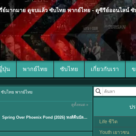
 ซีรี่ย์มากมาย ดูจบแล้ว ซับไทย พากย์ไทย - ดูซีรีย์ออนไลน์ 
ญี่ปุ่น
พากย์ไทย
ซับไทย
เกี่ยวกับเรา
ข
้ว ซับไทย พากย์ไทย
ดูทั้งหมด »
ปร
ซับไทย
Spring Over Phoenix Pond (2026) หงส์คืนบัลลังก์แค้น พากย์ไทย ซับไทย EP1-21
Life ชีวิต
Youth เยาวชน
Sub EP. 8 | TH EP. 8