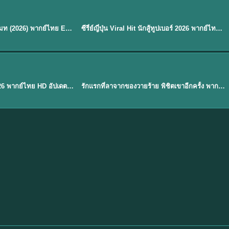
พากย์ไทย
EP.8
EP.6
ดูซีรี่ย์ Soul Mate โซล เมท (2026) พากย์ไทย EP.1-8 (จบ)
ซีรี่ย์ญี่ปุ่น Viral Hit นักสู้ทูปเบอร์ 2026 พากย์ไทย EP.1-6
★
7.9
EP. 1
TH EP. 1
พากย์ไทย
EP.1
EP.1
องค์ชายสี่เจ้าสำราญ 2026 พากย์ไทย HD อัปเดตล่าสุด ดูออนไลน์
รักแรกที่ลาจากของวายร้าย พิชิตเขาอีกครั้ง พากย์ไทย