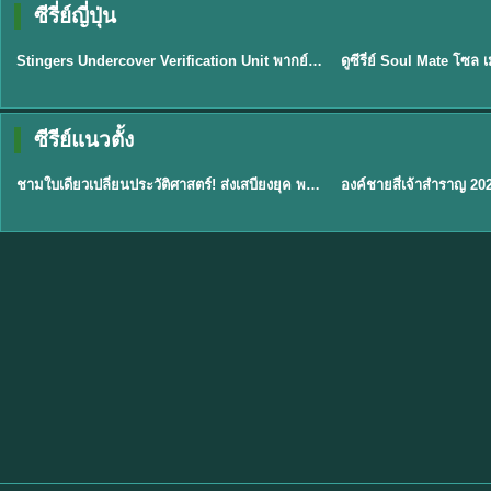
ซีรี่ย์ญี่ปุ่น
พากย์ไทย
พากย์ไทย
EP.11
Stingers Undercover Verification Unit พากย์ไทย EP1-11 HD ฟรี
★
8
TH EP. 1
TH 
ซีรีย์แนวตั้ง
พากย์ไทย
พากย์ไทย
EP.1
ชามใบเดียวเปลี่ยนประวัติศาสตร์! ส่งเสบียงยุค พากย์ไทย