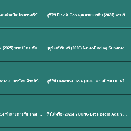
ซับไทย | พากย์ไทย
EP.16
My Bias, My Boss เมื่อเมนฉันเป็นประธานบริษัท (2026) พากย์ไทย ซับไทย EP.1-12
ดูซีรี่ย์ Flex X Cop คุณชายสายสืบ (2024) พากย์ไทย-ซับไทย EP.1-16 (จบ)
★
8
พากย์ไทย
Silent Tides คลื่นลมลวง (2025) พากย์ไทย ซับไทย EP.1-31
ฤดูร้อนนิรันดร์ (2026) Never-Ending Summer พากย์ไทย EP.1-29
★
8.8
EP. 7
TH EP. 9
พากย์ไทย
EP.7
EP.9
Avatar The Last Airbender 2 เณรน้อยเจ้าอภินิหาร พากย์ไทย
ดูซีรี่ย์ Detective Hole (2026) พากย์ไทย HD ฟรี อัปเดตล่าสุด Netflix
พากย์ไทย
ดูซีรีย์ Magic Move (2026) ทำนายทายรัก Thai EP.1-10 HD
รักได้หรือ (2026) YOUNG Let's Begin Again พากย์ไทย EP.1-19
EP. 8
TH EP. 6