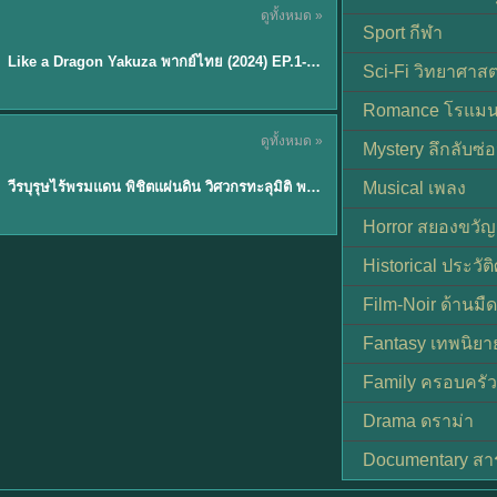
ดูทั้งหมด »
พากย์ไทย
Sport กีฬา
EP.6
Like a Dragon Yakuza พากย์ไทย (2024) EP.1-6 (จบ)
★
7
Sci-Fi วิทยาศาสต
Romance โรแมน
TH EP. 1
ดูทั้งหมด »
Mystery ลึกลับซ่อ
พากย์ไทย
EP.1
วีรบุรุษไร้พรมแดน พิชิตแผ่นดิน วิศวกรทะลุมิติ พลิกแผ่นดิน
Musical เพลง
Horror สยองขวัญ
Historical ประวัต
Film-Noir ด้านม
Fantasy เทพนิยา
Family ครอบครัว
Drama ดราม่า
Documentary สา