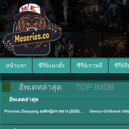
หน้าแรก
ซีรีย์แนวตั้ง
ซีรี่ย์เกาหลี
ซีรี่ย์จ
อัพเดทล่าสุด
TOP IMDB
อัพเดตล่าสุด
พากย์ไทย/ซับไทย
พากย์ไทย/ซับไทย
Princess Zhaoyang องค์หญิงเจาหยาง (2026) พากย์ไทย ซับไทย EP.1-18
★
8
★
9
TH EP. 16