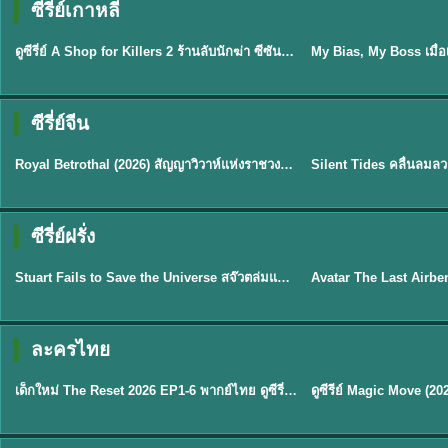
ซีรี่ย์เกาหลี
พากย์ไทย
ซับไทย
EP.16
ดูซีรี่ย์ A Shop for Killers 2 ร้านลับนักฆ่า ซีซัน 2 (2026) ซับไทย-พากย์ไทย
★
8
ซีรี่ย์จีน
ซับไทย
พากย์ไทย
Royal Betrothal (2026) สัญญาวิวาห์แห่งราชวงศ์ พากย์ไทย ซับไทย EP1-32
★
9
★
9.5
TH 
ซีรี่ย์ฝรั่ง
พากย์ไทย
พากย์ไทย
Stuart Fails to Save the Universe สจ๊วตล่มแผนกู้จักรวาล (2026) พากย์ไทย ซับไทย EP.1-10
★
9.3
★
7.8
TH EP. 6
ละครไทย
พากย์ไทย
Thai
EP.6
เด็กใหม่ The Reset 2026 EP1-6 พากย์ไทย ดูซีรี่ย์ Netflix ล่าสุด HD
★
8
TH EP. 11
TH 