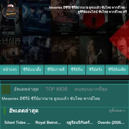
Meseries มีซีรี่ย์ ซีรี่ย์มากมาย ดูจบแล้ว ซับไทย พากย์ไทย -
ดูซีรีย์ออนไลน์ ซับไทย พากย์ไทย ฟรี
หน้าแรก
ซีรีย์แนวตั้ง
ซีรี่ย์เกาหลี
ซีรี่ย์จีน
ซีรี่ย์ฝรั่ง
ซีรี่ย์อินเดีย
อัพเดทล่าสุด
TOP IMDB
คนชอบมากที่สุด
Meseries มีซีรี่ย์ ซีรี่ย์มากมาย ดูจบแล้ว ซับไทย พากย์ไทย
อัพเดตล่าสุด
ดูทั้งหมด »
พากย์ไทย
ซับไทย
พากย์ไทย
ซับไทย
Silent Tides คลื่นลมลวง (2025) พากย์ไทย ซับไทย EP.1-31
Royal Betrothal (2026) สัญญาวิวาห์แห่งราชวงศ์ พากย์ไทย ซับไทย EP1-32
ฤดูร้อนนิรันดร์ (2026) Never-Ending Summer พากย์ไทย EP.1-29
Overdo (2026) รักเกินแค้น พากย์ไทย ซับไทย EP1-33 (จบ)
★
9.5
★
9
★
8.8