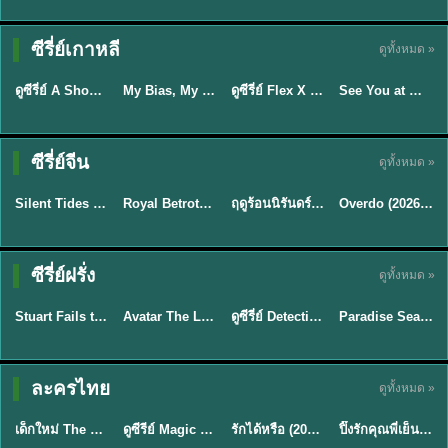
Sub EP. 16 | TH
Sub EP. 8 | TH
TH EP. 16
EP. 16
EP. 8
ซับไทย | พากย์
ซับไทย | พากย์
ซีรี่ย์เกาหลี
ดูทั้งหมด »
พากย์ไทย
ซับไทย
ไทย
ไทย
EP.16
EP.16
EP.8
ดูซีรี่ย์ A Shop for Killers 2 ร้านลับนักฆ่า ซีซัน 2 (2026) ซับไทย-พากย์ไทย
My Bias, My Boss เมื่อเมนฉันเป็นประธานบริษัท (2026) พากย์ไทย ซับไทย EP.1-12
ดูซีรี่ย์ Flex X Cop คุณชายสายสืบ (2024) พากย์ไทย-ซับไทย EP.1-16 (จบ)
See You at Work Tomorrow! เจอกันที่ออฟฟิศพรุ่งนี้นะ พากย์ไทย
★
8
★
8
★
9
ซีรี่ย์จีน
ดูทั้งหมด »
พากย์ไทย
ซับไทย
พากย์ไทย
ซับไทย
Silent Tides คลื่นลมลวง (2025) พากย์ไทย ซับไทย EP.1-31
Royal Betrothal (2026) สัญญาวิวาห์แห่งราชวงศ์ พากย์ไทย ซับไทย EP1-32
ฤดูร้อนนิรันดร์ (2026) Never-Ending Summer พากย์ไทย EP.1-29
Overdo (2026) รักเกินแค้น พากย์ไทย ซับไทย EP1-33 (จบ)
★
9.5
★
9
★
8.8
TH EP. 2
TH EP. 7
TH EP. 9
TH EP. 8
ซีรี่ย์ฝรั่ง
ดูทั้งหมด »
พากย์ไทย
พากย์ไทย
พากย์ไทย
พากย์ไทย
EP.2
EP.7
EP.9
EP.8
Stuart Fails to Save the Universe (2026) สจ๊วตล่มแผนกู้จักรวาล พากย์ไทย EP1-10
Avatar The Last Airbender 2 เณรน้อยเจ้าอภินิหาร พากย์ไทย
ดูซีรี่ย์ Detective Hole (2026) พากย์ไทย HD ฟรี อัปเดตล่าสุด Netflix
Paradise Season 2 (2026) พากย์ไทย EP1-8 ดูซีรี่ย์ฝรั่ง HD ครบทุกตอน
★
8.8
★
7.8
TH EP. 6
ละครไทย
ดูทั้งหมด »
พากย์ไทย
Thai
พากย์ไทย
พากย์ไทย
EP.6
เด็กใหม่ The Reset 2026 EP1-6 พากย์ไทย ดูซีรี่ย์ Netflix ล่าสุด HD
ดูซีรีย์ Magic Move (2026) ทำนายทายรัก Thai EP.1-10 HD
รักได้หรือ (2026) YOUNG Let's Begin Again พากย์ไทย EP.1-19
ปิ๊งรักคุณพี่เย็นชา (2026) Frozen Valentine EP.1-10 (จบ)
★
8
★
8