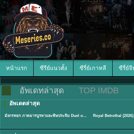
หน้าแรก
ซีรีย์แนวตั้ง
ซีรี่ย์เกาหลี
ซีรี่ย์จ
อัพเดทล่าสุด
TOP IMDB
อัพเดตล่าสุด
พากย์ไทย
ซับไทย
มังกรหยก ภาคมารบูรพาและพิษประจิม Duel on Mount Hua พากย์ไทย
★
8
★
9