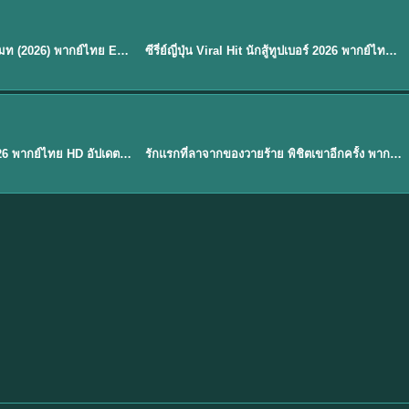
พากย์ไทย
EP.8
EP.6
ดูซีรี่ย์ Soul Mate โซล เมท (2026) พากย์ไทย EP.1-8 (จบ)
ซีรี่ย์ญี่ปุ่น Viral Hit นักสู้ทูปเบอร์ 2026 พากย์ไทย EP.1-6
★
7.9
EP. 1
TH EP. 1
พากย์ไทย
EP.1
EP.1
องค์ชายสี่เจ้าสำราญ 2026 พากย์ไทย HD อัปเดตล่าสุด ดูออนไลน์
รักแรกที่ลาจากของวายร้าย พิชิตเขาอีกครั้ง พากย์ไทย