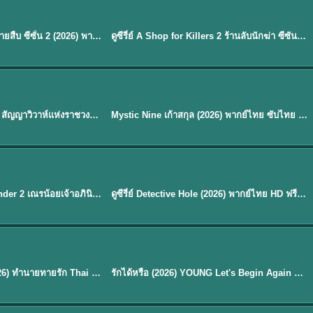
พากย์ไทย
EP.16
Flex X Cop 2 คุณชายสายสืบ ซีซั่น 2 (2026) พากย์ไทย ซับไทย EP.1-14
ดูซีรี่ย์ A Shop for Killers 2 ร้านลับนักฆ่า ซีซัน 2 (2026) ซับไทย-พากย์ไทย
★
8
พากย์ไทย/ซับไทย
Royal Betrothal (2026) สัญญาวิวาห์แห่งราชวงศ์ พากย์ไทย ซับไทย EP1-32
Mystic Nine เก้าสกุล (2026) พากย์ไทย ซับไทย EP.1-30
★
9
EP. 7
TH EP. 9
พากย์ไทย
EP.7
EP.9
Avatar The Last Airbender 2 เณรน้อยเจ้าอภินิหาร พากย์ไทย
ดูซีรี่ย์ Detective Hole (2026) พากย์ไทย HD ฟรี อัปเดตล่าสุด Netflix
พากย์ไทย
ดูซีรีย์ Magic Move (2026) ทำนายทายรัก Thai EP.1-10 HD
รักได้หรือ (2026) YOUNG Let's Begin Again พากย์ไทย EP.1-19
EP. 8
TH EP. 6