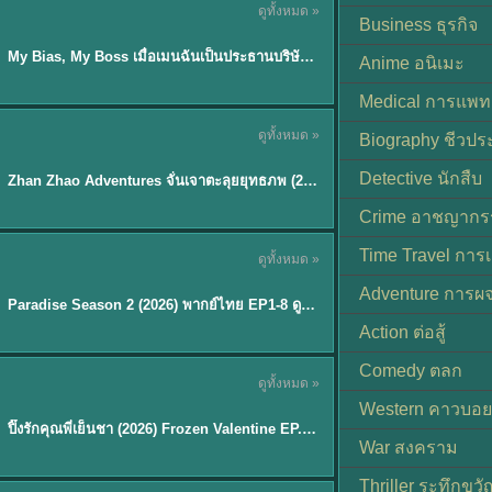
ดูทั้งหมด »
ซับไทย
Business ธุรกิจ
My Bias, My Boss เมื่อเมนฉันเป็นประธานบริษัท (2026) พากย์ไทย ซับไทย EP.1-12
Anime อนิเมะ
Medical การแพทย
ดูทั้งหมด »
Biography ชีวประ
พากย์ไทย
Detective นักสืบ
Zhan Zhao Adventures จั่นเจาตะลุยยุทธภพ (2026) พากย์ไทย ซับไทย EP.1-37 (จบ)
★
5
Crime อาชญากร
TH EP. 8
Time Travel การ
ดูทั้งหมด »
พากย์ไทย
Adventure การผ
EP.8
Paradise Season 2 (2026) พากย์ไทย EP1-8 ดูซีรี่ย์ฝรั่ง HD ครบทุกตอน
Action ต่อสู้
Comedy ตลก
ดูทั้งหมด »
พากย์ไทย
Western คาวบอย
ปิ๊งรักคุณพี่เย็นชา (2026) Frozen Valentine EP.1-10 (จบ)
★
8
War สงคราม
Thriller ระทึกขวั
TH EP. 6