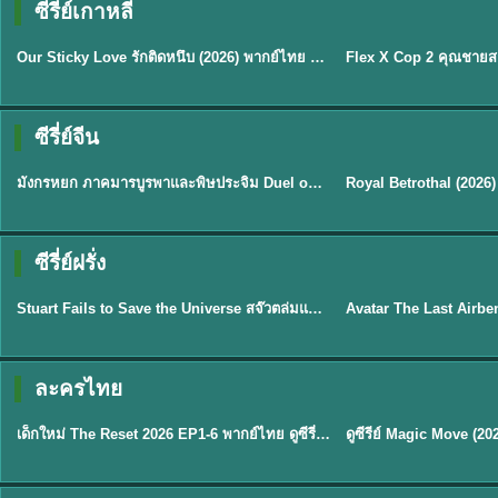
ซีรี่ย์เกาหลี
ซับไทย
ซับไทย
Our Sticky Love รักติดหนึบ (2026) พากย์ไทย ซับไทย EP.1-12
★
6
★
8
ซีรี่ย์จีน
พากย์ไทย
ซับไทย
มังกรหยก ภาคมารบูรพาและพิษประจิม Duel on Mount Hua พากย์ไทย
★
8
★
9
TH 
ซีรี่ย์ฝรั่ง
พากย์ไทย
พากย์ไทย
Stuart Fails to Save the Universe สจ๊วตล่มแผนกู้จักรวาล (2026) พากย์ไทย ซับไทย EP.1-10
★
9.3
★
7.8
TH EP. 6
ละครไทย
พากย์ไทย
Thai
EP.6
เด็กใหม่ The Reset 2026 EP1-6 พากย์ไทย ดูซีรี่ย์ Netflix ล่าสุด HD
★
8
TH EP. 11
TH 