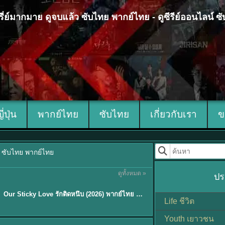
 ซีรี่ย์มากมาย ดูจบแล้ว ซับไทย พากย์ไทย - ดูซีรีย์ออนไลน์ 
ญี่ปุ่น
พากย์ไทย
ซับไทย
เกี่ยวกับเรา
ข
้ว ซับไทย พากย์ไทย
ดูทั้งหมด »
ปร
ซับไทย
Our Sticky Love รักติดหนึบ (2026) พากย์ไทย ซับไทย EP.1-12
★
6
Life ชีวิต
Youth เยาวชน