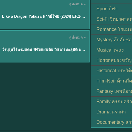
ดูทั้งหมด »
พากย์ไทย
Sport กีฬา
EP.6
Like a Dragon Yakuza พากย์ไทย (2024) EP.1-6 (จบ)
★
7
Sci-Fi วิทยาศาสต
Romance โรแมน
TH EP. 1
ดูทั้งหมด »
Mystery ลึกลับซ่อ
พากย์ไทย
EP.1
วีรบุรุษไร้พรมแดน พิชิตแผ่นดิน วิศวกรทะลุมิติ พลิกแผ่นดิน
Musical เพลง
Horror สยองขวัญ
Historical ประวัต
Film-Noir ด้านม
Fantasy เทพนิยา
Family ครอบครัว
Drama ดราม่า
Documentary สา