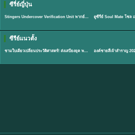
ซีรี่ย์ญี่ปุ่น
พากย์ไทย
พากย์ไทย
EP.11
Stingers Undercover Verification Unit พากย์ไทย EP1-11 HD ฟรี
★
8
TH EP. 1
TH 
ซีรีย์แนวตั้ง
พากย์ไทย
พากย์ไทย
EP.1
ชามใบเดียวเปลี่ยนประวัติศาสตร์! ส่งเสบียงยุค พากย์ไทย