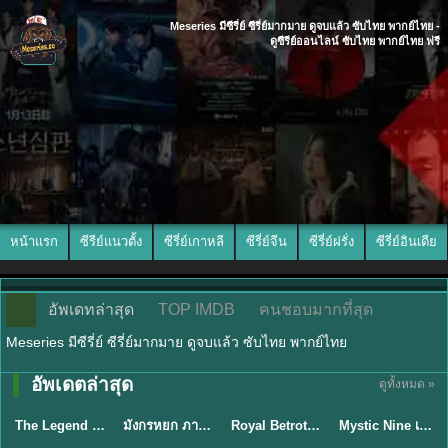
Meseries มีซีรี่ย์ ซีรี่ย์มากมาย ดูจบแล้ว ซับไทย พากย์ไทย -
ดูซีรีย์ออนไลน์ ซับไทย พากย์ไทย ฟรี
หน้าแรก
ซีรีย์แนวตั้ง
ซีรี่ย์เกาหลี
ซีรี่ย์จีน
ซีรี่ย์ฝรั่ง
ซีรี่ย์อินเดีย
อัพเดทล่าสุด
TOP IMDB
คนชอบมากที่สุด
Meseries มีซีรี่ย์ ซีรี่ย์มากมาย ดูจบแล้ว ซับไทย พากย์ไทย
พากย์ไทย/ซับ
อัพเดตล่าสุด
ดูทั้งหมด »
พากย์ไทย
พากย์ไทย
ซับไทย
ไทย
The Legend of ShenLi ปฐพีไร้พ่าย (2024) พากย์ไทย ซับไทย EP.1-39
มังกรหยก ภาคมารบูรพาและพิษประจิม Duel on Mount Hua พากย์ไทย
Royal Betrothal (2026) สัญญาวิวาห์แห่งราชวงศ์ พากย์ไทย ซับไทย EP1-32
Mystic Nine เก้าสกุล (2026) พากย์ไทย ซับไทย EP.1-30
★
8.5
★
8
★
9
★
9