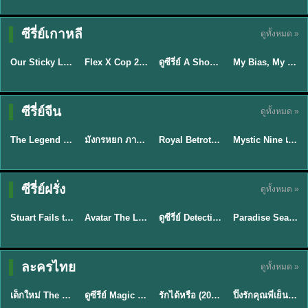
TH EP. 16
ซีรี่ย์เกาหลี
ดูทั้งหมด »
ซับไทย
ซับไทย
พากย์ไทย
ซับไทย
EP.16
Our Sticky Love รักติดหนึบ (2026) พากย์ไทย ซับไทย EP.1-12
Flex X Cop 2 คุณชายสายสืบ ซีซั่น 2 (2026) พากย์ไทย ซับไทย EP.1-14
ดูซีรี่ย์ A Shop for Killers 2 ร้านลับนักฆ่า ซีซัน 2 (2026) ซับไทย-พากย์ไทย
My Bias, My Boss เมื่อเมนฉันเป็นประธานบริษัท (2026) พากย์ไทย ซับไทย EP.1-12
★
6
★
8
★
8
พากย์ไทย/ซับ
ซีรี่ย์จีน
ดูทั้งหมด »
พากย์ไทย
พากย์ไทย
ซับไทย
ไทย
The Legend of ShenLi ปฐพีไร้พ่าย (2024) พากย์ไทย ซับไทย EP.1-39
มังกรหยก ภาคมารบูรพาและพิษประจิม Duel on Mount Hua พากย์ไทย
Royal Betrothal (2026) สัญญาวิวาห์แห่งราชวงศ์ พากย์ไทย ซับไทย EP1-32
Mystic Nine เก้าสกุล (2026) พากย์ไทย ซับไทย EP.1-30
★
8.5
★
8
★
9
★
9
TH EP. 7
TH EP. 9
TH EP. 8
ซีรี่ย์ฝรั่ง
ดูทั้งหมด »
พากย์ไทย
พากย์ไทย
พากย์ไทย
พากย์ไทย
EP.7
EP.9
EP.8
Stuart Fails to Save the Universe สจ๊วตล่มแผนกู้จักรวาล (2026) พากย์ไทย ซับไทย EP.1-10
Avatar The Last Airbender 2 เณรน้อยเจ้าอภินิหาร พากย์ไทย
ดูซีรี่ย์ Detective Hole (2026) พากย์ไทย HD ฟรี อัปเดตล่าสุด Netflix
Paradise Season 2 (2026) พากย์ไทย EP1-8 ดูซีรี่ย์ฝรั่ง HD ครบทุกตอน
★
9.3
★
7.8
TH EP. 6
ละครไทย
ดูทั้งหมด »
พากย์ไทย
Thai
พากย์ไทย
พากย์ไทย
EP.6
เด็กใหม่ The Reset 2026 EP1-6 พากย์ไทย ดูซีรี่ย์ Netflix ล่าสุด HD
ดูซีรีย์ Magic Move (2026) ทำนายทายรัก Thai EP.1-10 HD
รักได้หรือ (2026) YOUNG Let's Begin Again พากย์ไทย EP.1-19
ปิ๊งรักคุณพี่เย็นชา (2026) Frozen Valentine EP.1-10 (จบ)
★
8
★
8