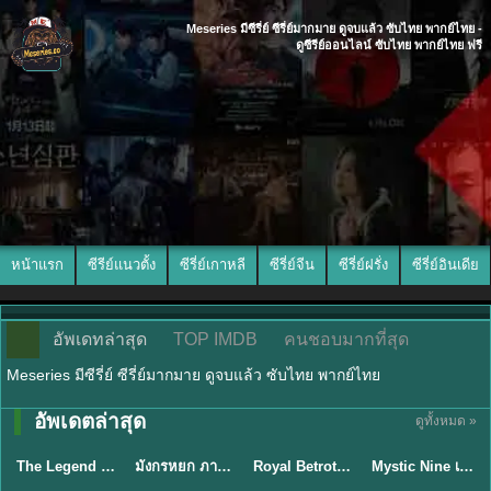
Meseries มีซีรี่ย์ ซีรี่ย์มากมาย ดูจบแล้ว ซับไทย พากย์ไทย -
ดูซีรีย์ออนไลน์ ซับไทย พากย์ไทย ฟรี
หน้าแรก
ซีรีย์แนวตั้ง
ซีรี่ย์เกาหลี
ซีรี่ย์จีน
ซีรี่ย์ฝรั่ง
ซีรี่ย์อินเดีย
อัพเดทล่าสุด
TOP IMDB
คนชอบมากที่สุด
Meseries มีซีรี่ย์ ซีรี่ย์มากมาย ดูจบแล้ว ซับไทย พากย์ไทย
พากย์ไทย/ซับ
อัพเดตล่าสุด
ดูทั้งหมด »
พากย์ไทย
พากย์ไทย
ซับไทย
ไทย
The Legend of ShenLi ปฐพีไร้พ่าย (2024) พากย์ไทย ซับไทย EP.1-39
มังกรหยก ภาคมารบูรพาและพิษประจิม Duel on Mount Hua พากย์ไทย
Royal Betrothal (2026) สัญญาวิวาห์แห่งราชวงศ์ พากย์ไทย ซับไทย EP1-32
Mystic Nine เก้าสกุล (2026) พากย์ไทย ซับไทย EP.1-30
★
8.5
★
8
★
9
★
9