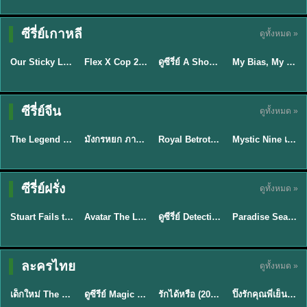
TH EP. 16
ซีรี่ย์เกาหลี
ดูทั้งหมด »
ซับไทย
ซับไทย
พากย์ไทย
ซับไทย
EP.16
Our Sticky Love รักติดหนึบ (2026) พากย์ไทย ซับไทย EP.1-12
Flex X Cop 2 คุณชายสายสืบ ซีซั่น 2 (2026) พากย์ไทย ซับไทย EP.1-14
ดูซีรี่ย์ A Shop for Killers 2 ร้านลับนักฆ่า ซีซัน 2 (2026) ซับไทย-พากย์ไทย
My Bias, My Boss เมื่อเมนฉันเป็นประธานบริษัท (2026) พากย์ไทย ซับไทย EP.1-12
★
6
★
8
★
8
พากย์ไทย/ซับ
ซีรี่ย์จีน
ดูทั้งหมด »
พากย์ไทย
พากย์ไทย
ซับไทย
ไทย
The Legend of ShenLi ปฐพีไร้พ่าย (2024) พากย์ไทย ซับไทย EP.1-39
มังกรหยก ภาคมารบูรพาและพิษประจิม Duel on Mount Hua พากย์ไทย
Royal Betrothal (2026) สัญญาวิวาห์แห่งราชวงศ์ พากย์ไทย ซับไทย EP1-32
Mystic Nine เก้าสกุล (2026) พากย์ไทย ซับไทย EP.1-30
★
8.5
★
8
★
9
★
9
TH EP. 7
TH EP. 9
TH EP. 8
ซีรี่ย์ฝรั่ง
ดูทั้งหมด »
พากย์ไทย
พากย์ไทย
พากย์ไทย
พากย์ไทย
EP.7
EP.9
EP.8
Stuart Fails to Save the Universe สจ๊วตล่มแผนกู้จักรวาล (2026) พากย์ไทย ซับไทย EP.1-10
Avatar The Last Airbender 2 เณรน้อยเจ้าอภินิหาร พากย์ไทย
ดูซีรี่ย์ Detective Hole (2026) พากย์ไทย HD ฟรี อัปเดตล่าสุด Netflix
Paradise Season 2 (2026) พากย์ไทย EP1-8 ดูซีรี่ย์ฝรั่ง HD ครบทุกตอน
★
9.3
★
7.8
TH EP. 6
ละครไทย
ดูทั้งหมด »
พากย์ไทย
Thai
พากย์ไทย
พากย์ไทย
EP.6
เด็กใหม่ The Reset 2026 EP1-6 พากย์ไทย ดูซีรี่ย์ Netflix ล่าสุด HD
ดูซีรีย์ Magic Move (2026) ทำนายทายรัก Thai EP.1-10 HD
รักได้หรือ (2026) YOUNG Let's Begin Again พากย์ไทย EP.1-19
ปิ๊งรักคุณพี่เย็นชา (2026) Frozen Valentine EP.1-10 (จบ)
★
8
★
8