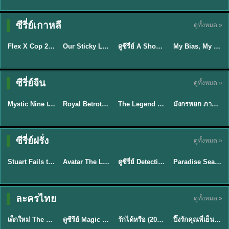
TH EP. 16
ซีรี่ย์เกาหลี
ดูทั้งหมด »
ซับไทย
ซับไทย
พากย์ไทย
ซับไทย
EP.16
Flex X Cop 2 คุณชายสายสืบ ซีซั่น 2 (2026) พากย์ไทย ซับไทย EP.1-14
Our Sticky Love รักติดหนึบ (2026) พากย์ไทย ซับไทย EP.1-12
ดูซีรี่ย์ A Shop for Killers 2 ร้านลับนักฆ่า ซีซัน 2 (2026) ซับไทย-พากย์ไทย
My Bias, My Boss เมื่อเมนฉันเป็นประธานบริษัท (2026) พากย์ไทย ซับไทย EP.1-12
★
8
★
6
★
8
พากย์ไทย/ซับ
ซีรี่ย์จีน
ดูทั้งหมด »
ไทย
ซับไทย
พากย์ไทย
พากย์ไทย
Mystic Nine เก้าสกุล (2026) พากย์ไทย ซับไทย EP.1-30
Royal Betrothal (2026) สัญญาวิวาห์แห่งราชวงศ์ พากย์ไทย ซับไทย EP1-32
The Legend of ShenLi ปฐพีไร้พ่าย (2024) พากย์ไทย ซับไทย EP.1-39
มังกรหยก ภาคมารบูรพาและพิษประจิม Duel on Mount Hua พากย์ไทย
★
9
★
9
★
8.5
★
8
TH EP. 7
TH EP. 9
TH EP. 8
ซีรี่ย์ฝรั่ง
ดูทั้งหมด »
พากย์ไทย
พากย์ไทย
พากย์ไทย
พากย์ไทย
EP.7
EP.9
EP.8
Stuart Fails to Save the Universe สจ๊วตล่มแผนกู้จักรวาล (2026) พากย์ไทย ซับไทย EP.1-10
Avatar The Last Airbender 2 เณรน้อยเจ้าอภินิหาร พากย์ไทย
ดูซีรี่ย์ Detective Hole (2026) พากย์ไทย HD ฟรี อัปเดตล่าสุด Netflix
Paradise Season 2 (2026) พากย์ไทย EP1-8 ดูซีรี่ย์ฝรั่ง HD ครบทุกตอน
★
9.3
★
7.8
TH EP. 6
ละครไทย
ดูทั้งหมด »
พากย์ไทย
Thai
พากย์ไทย
พากย์ไทย
EP.6
เด็กใหม่ The Reset 2026 EP1-6 พากย์ไทย ดูซีรี่ย์ Netflix ล่าสุด HD
ดูซีรีย์ Magic Move (2026) ทำนายทายรัก Thai EP.1-10 HD
รักได้หรือ (2026) YOUNG Let's Begin Again พากย์ไทย EP.1-19
ปิ๊งรักคุณพี่เย็นชา (2026) Frozen Valentine EP.1-10 (จบ)
★
8
★
8