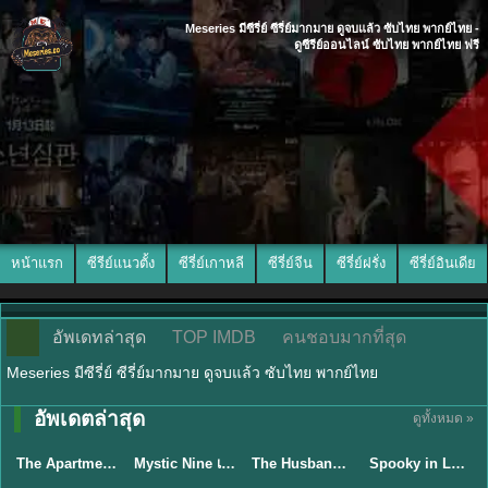
Meseries มีซีรี่ย์ ซีรี่ย์มากมาย ดูจบแล้ว ซับไทย พากย์ไทย -
ดูซีรีย์ออนไลน์ ซับไทย พากย์ไทย ฟรี
หน้าแรก
ซีรีย์แนวตั้ง
ซีรี่ย์เกาหลี
ซีรี่ย์จีน
ซีรี่ย์ฝรั่ง
ซีรี่ย์อินเดีย
อัพเดทล่าสุด
TOP IMDB
คนชอบมากที่สุด
Meseries มีซีรี่ย์ ซีรี่ย์มากมาย ดูจบแล้ว ซับไทย พากย์ไทย
พากย์ไทย/ซับ
อัพเดตล่าสุด
ดูทั้งหมด »
พากย์ไทย
ไทย
พากย์ไทย
ซับไทย
The Apartment Job (2026) ท่านประธานกำมะลอ พากย์ไทย ซับไทย EP1-12
Mystic Nine เก้าสกุล (2026) พากย์ไทย ซับไทย EP.1-30
The Husband (2026) คืนล่าก่อนหย่า พากย์ไทย EP1-12 (จบ)
Spooky in Love (2026) สะดุดรักกุ๊กกุ๊กกู๋ พากย์ไทย ซับไทย EP1-12
★
5.3
★
9
★
8