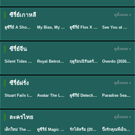
Sub EP. 16 | TH
Sub EP. 8 | TH
TH EP. 16
EP. 16
EP. 8
ซับไทย | พากย์
ซับไทย | พากย์
ซีรี่ย์เกาหลี
ดูทั้งหมด »
พากย์ไทย
ซับไทย
ไทย
ไทย
EP.16
EP.16
EP.8
ดูซีรี่ย์ A Shop for Killers 2 ร้านลับนักฆ่า ซีซัน 2 (2026) ซับไทย-พากย์ไทย
My Bias, My Boss เมื่อเมนฉันเป็นประธานบริษัท (2026) พากย์ไทย ซับไทย EP.1-12
ดูซีรี่ย์ Flex X Cop คุณชายสายสืบ (2024) พากย์ไทย-ซับไทย EP.1-16 (จบ)
See You at Work Tomorrow! เจอกันที่ออฟฟิศพรุ่งนี้นะ พากย์ไทย
★
8
★
8
★
9
ซีรี่ย์จีน
ดูทั้งหมด »
พากย์ไทย
ซับไทย
พากย์ไทย
ซับไทย
Silent Tides คลื่นลมลวง (2025) พากย์ไทย ซับไทย EP.1-31
Royal Betrothal (2026) สัญญาวิวาห์แห่งราชวงศ์ พากย์ไทย ซับไทย EP1-32
ฤดูร้อนนิรันดร์ (2026) Never-Ending Summer พากย์ไทย EP.1-29
Overdo (2026) รักเกินแค้น พากย์ไทย ซับไทย EP1-33 (จบ)
★
9.5
★
9
★
8.8
TH EP. 2
TH EP. 7
TH EP. 9
TH EP. 8
ซีรี่ย์ฝรั่ง
ดูทั้งหมด »
พากย์ไทย
พากย์ไทย
พากย์ไทย
พากย์ไทย
EP.2
EP.7
EP.9
EP.8
Stuart Fails to Save the Universe (2026) สจ๊วตล่มแผนกู้จักรวาล พากย์ไทย EP1-10
Avatar The Last Airbender 2 เณรน้อยเจ้าอภินิหาร พากย์ไทย
ดูซีรี่ย์ Detective Hole (2026) พากย์ไทย HD ฟรี อัปเดตล่าสุด Netflix
Paradise Season 2 (2026) พากย์ไทย EP1-8 ดูซีรี่ย์ฝรั่ง HD ครบทุกตอน
★
8.8
★
7.8
TH EP. 6
ละครไทย
ดูทั้งหมด »
พากย์ไทย
Thai
พากย์ไทย
พากย์ไทย
EP.6
เด็กใหม่ The Reset 2026 EP1-6 พากย์ไทย ดูซีรี่ย์ Netflix ล่าสุด HD
ดูซีรีย์ Magic Move (2026) ทำนายทายรัก Thai EP.1-10 HD
รักได้หรือ (2026) YOUNG Let's Begin Again พากย์ไทย EP.1-19
ปิ๊งรักคุณพี่เย็นชา (2026) Frozen Valentine EP.1-10 (จบ)
★
8
★
8