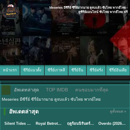
Meseries มีซีรี่ย์ ซีรี่ย์มากมาย ดูจบแล้ว ซับไทย พากย์ไทย -
ดูซีรีย์ออนไลน์ ซับไทย พากย์ไทย ฟรี
หน้าแรก
ซีรีย์แนวตั้ง
ซีรี่ย์เกาหลี
ซีรี่ย์จีน
ซีรี่ย์ฝรั่ง
ซีรี่ย์อินเดีย
อัพเดทล่าสุด
TOP IMDB
คนชอบมากที่สุด
Meseries มีซีรี่ย์ ซีรี่ย์มากมาย ดูจบแล้ว ซับไทย พากย์ไทย
อัพเดตล่าสุด
ดูทั้งหมด »
พากย์ไทย
ซับไทย
พากย์ไทย
ซับไทย
Silent Tides คลื่นลมลวง (2025) พากย์ไทย ซับไทย EP.1-31
Royal Betrothal (2026) สัญญาวิวาห์แห่งราชวงศ์ พากย์ไทย ซับไทย EP1-32
ฤดูร้อนนิรันดร์ (2026) Never-Ending Summer พากย์ไทย EP.1-29
Overdo (2026) รักเกินแค้น พากย์ไทย ซับไทย EP1-33 (จบ)
★
9.5
★
9
★
8.8