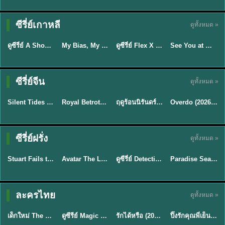
Sub EP. 16 | TH
Sub EP. 8 | TH
TH EP. 16
EP. 16
EP. 8
ซับไทย | พากย์
ซับไทย | พากย์
ซีรี่ย์เกาหลี
ดูทั้งหมด »
พากย์ไทย
ซับไทย
ไทย
ไทย
EP.16
EP.16
EP.8
ดูซีรี่ย์ A Shop for Killers 2 ร้านลับนักฆ่า ซีซัน 2 (2026) ซับไทย-พากย์ไทย
My Bias, My Boss เมื่อเมนฉันเป็นประธานบริษัท (2026) พากย์ไทย ซับไทย EP.1-12
ดูซีรี่ย์ Flex X Cop คุณชายสายสืบ (2024) พากย์ไทย-ซับไทย EP.1-16 (จบ)
See You at Work Tomorrow! เจอกันที่ออฟฟิศพรุ่งนี้นะ พากย์ไทย
★
8
★
8
★
9
ซีรี่ย์จีน
ดูทั้งหมด »
พากย์ไทย
ซับไทย
พากย์ไทย
ซับไทย
Silent Tides คลื่นลมลวง (2025) พากย์ไทย ซับไทย EP.1-31
Royal Betrothal (2026) สัญญาวิวาห์แห่งราชวงศ์ พากย์ไทย ซับไทย EP1-32
ฤดูร้อนนิรันดร์ (2026) Never-Ending Summer พากย์ไทย EP.1-29
Overdo (2026) รักเกินแค้น พากย์ไทย ซับไทย EP1-33 (จบ)
★
9.5
★
9
★
8.8
TH EP. 2
TH EP. 7
TH EP. 9
TH EP. 8
ซีรี่ย์ฝรั่ง
ดูทั้งหมด »
พากย์ไทย
พากย์ไทย
พากย์ไทย
พากย์ไทย
EP.2
EP.7
EP.9
EP.8
Stuart Fails to Save the Universe (2026) สจ๊วตล่มแผนกู้จักรวาล พากย์ไทย EP1-10
Avatar The Last Airbender 2 เณรน้อยเจ้าอภินิหาร พากย์ไทย
ดูซีรี่ย์ Detective Hole (2026) พากย์ไทย HD ฟรี อัปเดตล่าสุด Netflix
Paradise Season 2 (2026) พากย์ไทย EP1-8 ดูซีรี่ย์ฝรั่ง HD ครบทุกตอน
★
8.8
★
7.8
TH EP. 6
ละครไทย
ดูทั้งหมด »
พากย์ไทย
Thai
พากย์ไทย
พากย์ไทย
EP.6
เด็กใหม่ The Reset 2026 EP1-6 พากย์ไทย ดูซีรี่ย์ Netflix ล่าสุด HD
ดูซีรีย์ Magic Move (2026) ทำนายทายรัก Thai EP.1-10 HD
รักได้หรือ (2026) YOUNG Let's Begin Again พากย์ไทย EP.1-19
ปิ๊งรักคุณพี่เย็นชา (2026) Frozen Valentine EP.1-10 (จบ)
★
8
★
8