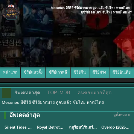
Meseries มีซีรี่ย์ ซีรี่ย์มากมาย ดูจบแล้ว ซับไทย พากย์ไทย -
ดูซีรีย์ออนไลน์ ซับไทย พากย์ไทย ฟรี
หน้าแรก
ซีรีย์แนวตั้ง
ซีรี่ย์เกาหลี
ซีรี่ย์จีน
ซีรี่ย์ฝรั่ง
ซีรี่ย์อินเดีย
อัพเดทล่าสุด
TOP IMDB
คนชอบมากที่สุด
Meseries มีซีรี่ย์ ซีรี่ย์มากมาย ดูจบแล้ว ซับไทย พากย์ไทย
อัพเดตล่าสุด
ดูทั้งหมด »
พากย์ไทย
ซับไทย
พากย์ไทย
ซับไทย
Silent Tides คลื่นลมลวง (2025) พากย์ไทย ซับไทย EP.1-31
Royal Betrothal (2026) สัญญาวิวาห์แห่งราชวงศ์ พากย์ไทย ซับไทย EP1-32
ฤดูร้อนนิรันดร์ (2026) Never-Ending Summer พากย์ไทย EP.1-29
Overdo (2026) รักเกินแค้น พากย์ไทย ซับไทย EP1-33 (จบ)
★
9.5
★
9
★
8.8