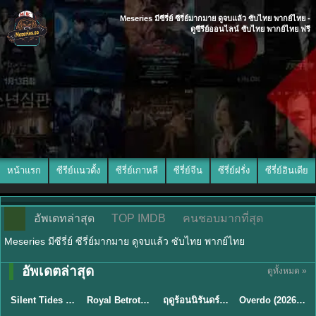
Meseries มีซีรี่ย์ ซีรี่ย์มากมาย ดูจบแล้ว ซับไทย พากย์ไทย -
ดูซีรีย์ออนไลน์ ซับไทย พากย์ไทย ฟรี
หน้าแรก
ซีรีย์แนวตั้ง
ซีรี่ย์เกาหลี
ซีรี่ย์จีน
ซีรี่ย์ฝรั่ง
ซีรี่ย์อินเดีย
อัพเดทล่าสุด
TOP IMDB
คนชอบมากที่สุด
Meseries มีซีรี่ย์ ซีรี่ย์มากมาย ดูจบแล้ว ซับไทย พากย์ไทย
อัพเดตล่าสุด
ดูทั้งหมด »
พากย์ไทย
ซับไทย
พากย์ไทย
ซับไทย
Silent Tides คลื่นลมลวง (2025) พากย์ไทย ซับไทย EP.1-31
Royal Betrothal (2026) สัญญาวิวาห์แห่งราชวงศ์ พากย์ไทย ซับไทย EP1-32
ฤดูร้อนนิรันดร์ (2026) Never-Ending Summer พากย์ไทย EP.1-29
Overdo (2026) รักเกินแค้น พากย์ไทย ซับไทย EP1-33 (จบ)
★
9.5
★
9
★
8.8