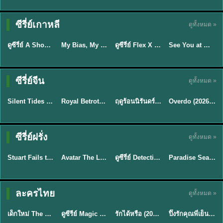
Sub EP. 16 | TH
Sub EP. 8 | TH
TH EP. 16
EP. 16
EP. 8
ซับไทย | พากย์
ซับไทย | พากย์
ซีรี่ย์เกาหลี
ดูทั้งหมด »
พากย์ไทย
ซับไทย
ไทย
ไทย
EP.16
EP.16
EP.8
ดูซีรี่ย์ A Shop for Killers 2 ร้านลับนักฆ่า ซีซัน 2 (2026) ซับไทย-พากย์ไทย
My Bias, My Boss เมื่อเมนฉันเป็นประธานบริษัท (2026) พากย์ไทย ซับไทย EP.1-12
ดูซีรี่ย์ Flex X Cop คุณชายสายสืบ (2024) พากย์ไทย-ซับไทย EP.1-16 (จบ)
See You at Work Tomorrow! เจอกันที่ออฟฟิศพรุ่งนี้นะ พากย์ไทย
★
8
★
8
★
9
ซีรี่ย์จีน
ดูทั้งหมด »
พากย์ไทย
ซับไทย
พากย์ไทย
ซับไทย
Silent Tides คลื่นลมลวง (2025) พากย์ไทย ซับไทย EP.1-31
Royal Betrothal (2026) สัญญาวิวาห์แห่งราชวงศ์ พากย์ไทย ซับไทย EP1-32
ฤดูร้อนนิรันดร์ (2026) Never-Ending Summer พากย์ไทย EP.1-29
Overdo (2026) รักเกินแค้น พากย์ไทย ซับไทย EP1-33 (จบ)
★
9.5
★
9
★
8.8
TH EP. 2
TH EP. 7
TH EP. 9
TH EP. 8
ซีรี่ย์ฝรั่ง
ดูทั้งหมด »
พากย์ไทย
พากย์ไทย
พากย์ไทย
พากย์ไทย
EP.2
EP.7
EP.9
EP.8
Stuart Fails to Save the Universe (2026) สจ๊วตล่มแผนกู้จักรวาล พากย์ไทย EP1-10
Avatar The Last Airbender 2 เณรน้อยเจ้าอภินิหาร พากย์ไทย
ดูซีรี่ย์ Detective Hole (2026) พากย์ไทย HD ฟรี อัปเดตล่าสุด Netflix
Paradise Season 2 (2026) พากย์ไทย EP1-8 ดูซีรี่ย์ฝรั่ง HD ครบทุกตอน
★
8.8
★
7.8
TH EP. 6
ละครไทย
ดูทั้งหมด »
พากย์ไทย
Thai
พากย์ไทย
พากย์ไทย
EP.6
เด็กใหม่ The Reset 2026 EP1-6 พากย์ไทย ดูซีรี่ย์ Netflix ล่าสุด HD
ดูซีรีย์ Magic Move (2026) ทำนายทายรัก Thai EP.1-10 HD
รักได้หรือ (2026) YOUNG Let's Begin Again พากย์ไทย EP.1-19
ปิ๊งรักคุณพี่เย็นชา (2026) Frozen Valentine EP.1-10 (จบ)
★
8
★
8