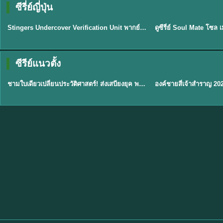
ซีรี่ย์ญี่ปุ่น
พากย์ไทย
พากย์ไทย
EP.11
Stingers Undercover Verification Unit พากย์ไทย EP1-11 HD ฟรี
★
8
TH EP. 1
TH 
ซีรีย์แนวตั้ง
พากย์ไทย
พากย์ไทย
EP.1
ชามใบเดียวเปลี่ยนประวัติศาสตร์! ส่งเสบียงยุค พากย์ไทย