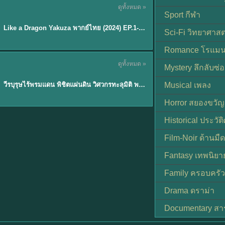
ดูทั้งหมด »
พากย์ไทย
Sport กีฬา
EP.6
Like a Dragon Yakuza พากย์ไทย (2024) EP.1-6 (จบ)
★
7
Sci-Fi วิทยาศาสต
Romance โรแมน
TH EP. 1
ดูทั้งหมด »
Mystery ลึกลับซ่อ
พากย์ไทย
EP.1
วีรบุรุษไร้พรมแดน พิชิตแผ่นดิน วิศวกรทะลุมิติ พลิกแผ่นดิน
Musical เพลง
Horror สยองขวัญ
Historical ประวัต
Film-Noir ด้านม
Fantasy เทพนิยา
Family ครอบครัว
Drama ดราม่า
Documentary สา