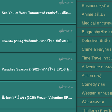
ดูทั้งหมด »
ซับไทย | พากย์ไทย
Business ธุรกิจ
EP.8
See You at Work Tomorrow! เจอกันที่ออฟฟิศพรุ่งนี้นะ พากย์ไทย
★
9
Anime อนิเมะ
Medical การแพทย
ดูทั้งหมด »
Biography ชีวประ
ซับไทย
Detective นักสืบ
Overdo (2026) รักเกินแค้น พากย์ไทย ซับไทย EP1-33 (จบ)
Crime อาชญากร
TH EP. 8
Time Travel การ
ดูทั้งหมด »
พากย์ไทย
Adventure การผ
EP.8
Paradise Season 2 (2026) พากย์ไทย EP1-8 ดูซีรี่ย์ฝรั่ง HD ครบทุกตอน
Action ต่อสู้
Comedy ตลก
ดูทั้งหมด »
พากย์ไทย
Western คาวบอย
ปิ๊งรักคุณพี่เย็นชา (2026) Frozen Valentine EP.1-10 (จบ)
★
8
War สงคราม
Thriller ระทึกขวั
TH EP. 6