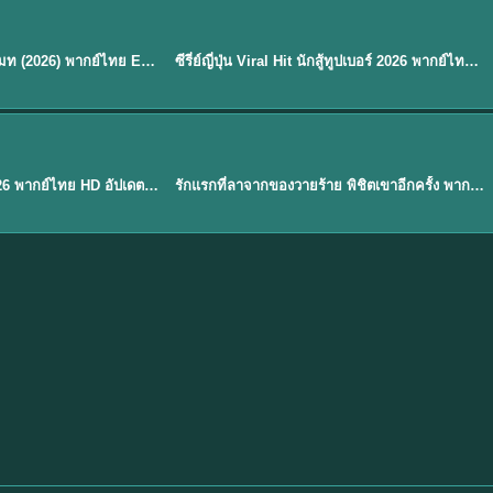
พากย์ไทย
EP.8
EP.6
ดูซีรี่ย์ Soul Mate โซล เมท (2026) พากย์ไทย EP.1-8 (จบ)
ซีรี่ย์ญี่ปุ่น Viral Hit นักสู้ทูปเบอร์ 2026 พากย์ไทย EP.1-6
★
7.9
EP. 1
TH EP. 1
พากย์ไทย
EP.1
EP.1
องค์ชายสี่เจ้าสำราญ 2026 พากย์ไทย HD อัปเดตล่าสุด ดูออนไลน์
รักแรกที่ลาจากของวายร้าย พิชิตเขาอีกครั้ง พากย์ไทย