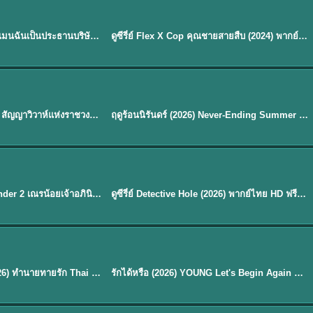
ซับไทย | พากย์ไทย
EP.16
My Bias, My Boss เมื่อเมนฉันเป็นประธานบริษัท (2026) พากย์ไทย ซับไทย EP.1-12
ดูซีรี่ย์ Flex X Cop คุณชายสายสืบ (2024) พากย์ไทย-ซับไทย EP.1-16 (จบ)
★
8
พากย์ไทย
Royal Betrothal (2026) สัญญาวิวาห์แห่งราชวงศ์ พากย์ไทย ซับไทย EP1-32
ฤดูร้อนนิรันดร์ (2026) Never-Ending Summer พากย์ไทย EP.1-29
★
8.8
EP. 7
TH EP. 9
พากย์ไทย
EP.7
EP.9
Avatar The Last Airbender 2 เณรน้อยเจ้าอภินิหาร พากย์ไทย
ดูซีรี่ย์ Detective Hole (2026) พากย์ไทย HD ฟรี อัปเดตล่าสุด Netflix
พากย์ไทย
ดูซีรีย์ Magic Move (2026) ทำนายทายรัก Thai EP.1-10 HD
รักได้หรือ (2026) YOUNG Let's Begin Again พากย์ไทย EP.1-19
EP. 8
TH EP. 6