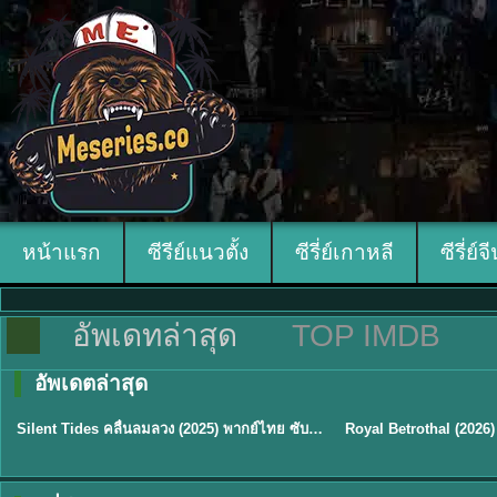
หน้าแรก
ซีรีย์แนวตั้ง
ซีรี่ย์เกาหลี
ซีรี่ย์จ
อัพเดทล่าสุด
TOP IMDB
อัพเดตล่าสุด
พากย์ไทย
ซับไทย
Silent Tides คลื่นลมลวง (2025) พากย์ไทย ซับไทย EP.1-31
★
9.5
★
9
TH EP. 16