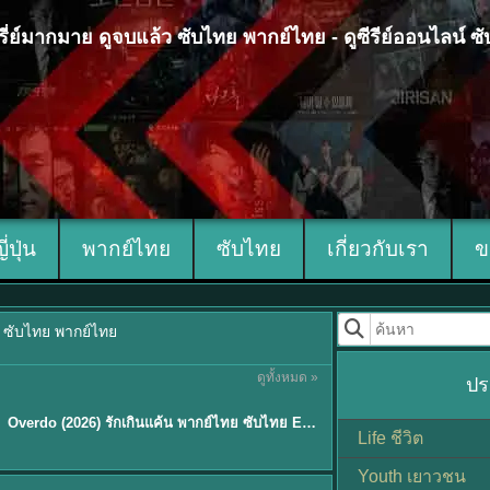
 ซีรี่ย์มากมาย ดูจบแล้ว ซับไทย พากย์ไทย - ดูซีรีย์ออนไลน์ 
ญี่ปุ่น
พากย์ไทย
ซับไทย
เกี่ยวกับเรา
ข
้ว ซับไทย พากย์ไทย
ดูทั้งหมด »
ปร
ซับไทย
Overdo (2026) รักเกินแค้น พากย์ไทย ซับไทย EP1-33 (จบ)
Life ชีวิต
Youth เยาวชน
Sub EP. 8 | TH EP. 8