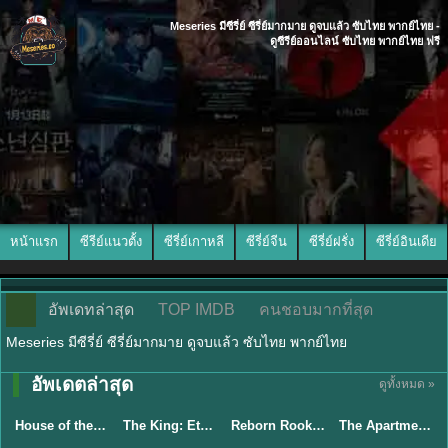
Meseries มีซีรี่ย์ ซีรี่ย์มากมาย ดูจบแล้ว ซับไทย พากย์ไทย -
ดูซีรีย์ออนไลน์ ซับไทย พากย์ไทย ฟรี
หน้าแรก
ซีรีย์แนวตั้ง
ซีรี่ย์เกาหลี
ซีรี่ย์จีน
ซีรี่ย์ฝรั่ง
ซีรี่ย์อินเดีย
อัพเดทล่าสุด
TOP IMDB
คนชอบมากที่สุด
Meseries มีซีรี่ย์ ซีรี่ย์มากมาย ดูจบแล้ว ซับไทย พากย์ไทย
อัพเดตล่าสุด
ดูทั้งหมด »
พากย์ไทย
พากย์ไทย
พากย์ไทย
พากย์ไทย
House of the Dragon season 3 ตระกูลแห่งมังกร ซีซั่น 3 (2026) พากย์ไทย EP.1-8
The King: Eternal Monarch จอมราชันบัลลังก์อมตะ (2020) พากย์ไทย EP.1-16
Reborn Rookie มือใหม่หัดแค้น (2026) พากย์ไทย ซับไทย EP.1-12
The Apartment Job (2026) ท่านประธานกำมะลอ พากย์ไทย ซับไทย EP1-12
★
8.4
★
8.2
★
8.1
★
5.3