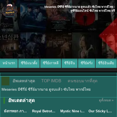
Meseries มีซีรี่ย์ ซีรี่ย์มากมาย ดูจบแล้ว ซับไทย พากย์ไทย -
ดูซีรีย์ออนไลน์ ซับไทย พากย์ไทย ฟรี
หน้าแรก
ซีรีย์แนวตั้ง
ซีรี่ย์เกาหลี
ซีรี่ย์จีน
ซีรี่ย์ฝรั่ง
ซีรี่ย์อินเดีย
อัพเดทล่าสุด
TOP IMDB
คนชอบมากที่สุด
Meseries มีซีรี่ย์ ซีรี่ย์มากมาย ดูจบแล้ว ซับไทย พากย์ไทย
พากย์ไทย/ซับ
อัพเดตล่าสุด
ดูทั้งหมด »
พากย์ไทย
ซับไทย
ไทย
ซับไทย
มังกรหยก ภาคมารบูรพาและพิษประจิม Duel on Mount Hua พากย์ไทย
Royal Betrothal (2026) สัญญาวิวาห์แห่งราชวงศ์ พากย์ไทย ซับไทย EP1-32
Mystic Nine เก้าสกุล (2026) พากย์ไทย ซับไทย EP.1-30
Our Sticky Love รักติดหนึบ (2026) พากย์ไทย ซับไทย EP.1-12
★
8
★
9
★
9
★
6