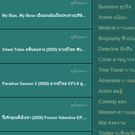
ดูทั้งหมด »
ซับไทย
Business ธุรกิจ
My Bias, My Boss เมื่อเมนฉันเป็นประธานบริษัท (2026) พากย์ไทย ซับไทย EP.1-12
Anime อนิเมะ
Medical การแพทย
ดูทั้งหมด »
Biography ชีวประ
พากย์ไทย
Detective นักสืบ
Silent Tides คลื่นลมลวง (2025) พากย์ไทย ซับไทย EP.1-31
★
9.5
Crime อาชญากร
TH EP. 8
Time Travel การ
ดูทั้งหมด »
พากย์ไทย
Adventure การผ
EP.8
Paradise Season 2 (2026) พากย์ไทย EP1-8 ดูซีรี่ย์ฝรั่ง HD ครบทุกตอน
Action ต่อสู้
Comedy ตลก
ดูทั้งหมด »
พากย์ไทย
Western คาวบอย
ปิ๊งรักคุณพี่เย็นชา (2026) Frozen Valentine EP.1-10 (จบ)
★
8
War สงคราม
Thriller ระทึกขวั
TH EP. 6