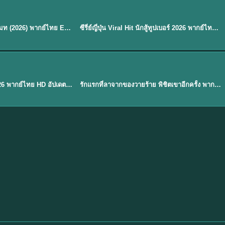
พากย์ไทย
EP.8
EP.6
ดูซีรี่ย์ Soul Mate โซล เมท (2026) พากย์ไทย EP.1-8 (จบ)
ซีรี่ย์ญี่ปุ่น Viral Hit นักสู้ทูปเบอร์ 2026 พากย์ไทย EP.1-6
★
7.9
EP. 1
TH EP. 1
พากย์ไทย
EP.1
EP.1
องค์ชายสี่เจ้าสำราญ 2026 พากย์ไทย HD อัปเดตล่าสุด ดูออนไลน์
รักแรกที่ลาจากของวายร้าย พิชิตเขาอีกครั้ง พากย์ไทย