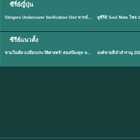
ซีรี่ย์ญี่ปุ่น
พากย์ไทย
พากย์ไทย
EP.11
Stingers Undercover Verification Unit พากย์ไทย EP1-11 HD ฟรี
★
8
TH EP. 1
TH 
ซีรีย์แนวตั้ง
พากย์ไทย
พากย์ไทย
EP.1
ชามใบเดียวเปลี่ยนประวัติศาสตร์! ส่งเสบียงยุค พากย์ไทย