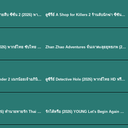
พากย์ไทย
EP.16
Flex X Cop 2 คุณชายสายสืบ ซีซั่น 2 (2026) พากย์ไทย ซับไทย EP.1-14
ดูซีรี่ย์ A Shop for Killers 2 ร้านลับนักฆ่า ซีซัน 2 (2026) ซับไทย-พากย์ไทย
★
8
พากย์ไทย
Mystic Nine เก้าสกุล (2026) พากย์ไทย ซับไทย EP.1-30
Zhan Zhao Adventures จั่นเจาตะลุยยุทธภพ (2026) พากย์ไทย ซับไทย EP.1-37 (จบ)
★
5
EP. 7
TH EP. 9
พากย์ไทย
EP.7
EP.9
Avatar The Last Airbender 2 เณรน้อยเจ้าอภินิหาร พากย์ไทย
ดูซีรี่ย์ Detective Hole (2026) พากย์ไทย HD ฟรี อัปเดตล่าสุด Netflix
พากย์ไทย
ดูซีรีย์ Magic Move (2026) ทำนายทายรัก Thai EP.1-10 HD
รักได้หรือ (2026) YOUNG Let's Begin Again พากย์ไทย EP.1-19
EP. 8
TH EP. 6