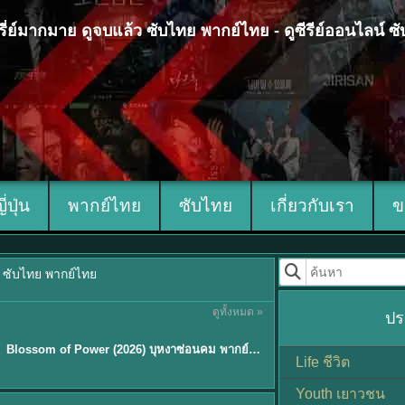
 ซีรี่ย์มากมาย ดูจบแล้ว ซับไทย พากย์ไทย - ดูซีรีย์ออนไลน์ 
ญี่ปุ่น
พากย์ไทย
ซับไทย
เกี่ยวกับเรา
ข
้ว ซับไทย พากย์ไทย
ดูทั้งหมด »
ปร
ซับไทย
Blossom of Power (2026) บุหงาซ่อนคม พากย์ไทย ซับไทย EP1-36
Life ชีวิต
Youth เยาวชน