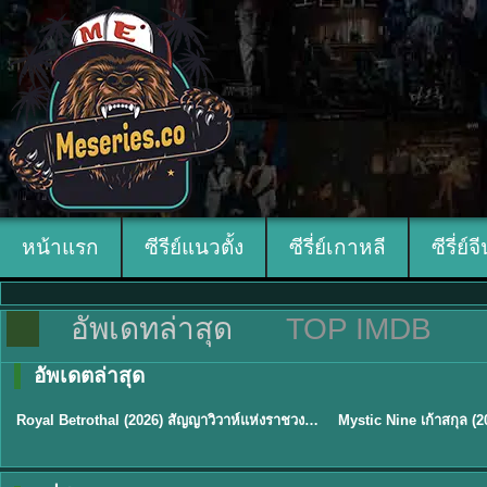
หน้าแรก
ซีรีย์แนวตั้ง
ซีรี่ย์เกาหลี
ซีรี่ย์จ
อัพเดทล่าสุด
TOP IMDB
อัพเดตล่าสุด
ซับไทย
พากย์ไทย/ซับไทย
Royal Betrothal (2026) สัญญาวิวาห์แห่งราชวงศ์ พากย์ไทย ซับไทย EP1-32
★
9
★
9