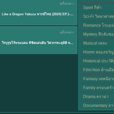
ดูทั้งหมด »
พากย์ไทย
Sport กีฬา
EP.6
Like a Dragon Yakuza พากย์ไทย (2024) EP.1-6 (จบ)
★
7
Sci-Fi วิทยาศาสต
Romance โรแมน
TH EP. 1
ดูทั้งหมด »
Mystery ลึกลับซ่อ
พากย์ไทย
EP.1
วีรบุรุษไร้พรมแดน พิชิตแผ่นดิน วิศวกรทะลุมิติ พลิกแผ่นดิน
Musical เพลง
Horror สยองขวัญ
Historical ประวัต
Film-Noir ด้านม
Fantasy เทพนิยา
Family ครอบครัว
Drama ดราม่า
Documentary สา