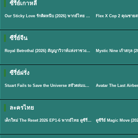
ซีรี่ย์เกาหลี
ซับไทย
ซับไทย
Our Sticky Love รักติดหนึบ (2026) พากย์ไทย ซับไทย EP.1-12
★
6
★
8
ซีรี่ย์จีน
ซับไทย
พากย์ไทย/ซับไทย
Royal Betrothal (2026) สัญญาวิวาห์แห่งราชวงศ์ พากย์ไทย ซับไทย EP1-32
★
9
★
9
TH 
ซีรี่ย์ฝรั่ง
พากย์ไทย
พากย์ไทย
Stuart Fails to Save the Universe สจ๊วตล่มแผนกู้จักรวาล (2026) พากย์ไทย ซับไทย EP.1-10
★
9.3
★
7.8
TH EP. 6
ละครไทย
พากย์ไทย
Thai
EP.6
เด็กใหม่ The Reset 2026 EP1-6 พากย์ไทย ดูซีรี่ย์ Netflix ล่าสุด HD
★
8
TH EP. 11
TH 