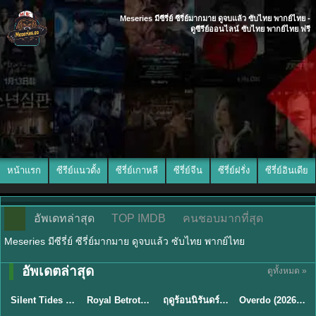
Meseries มีซีรี่ย์ ซีรี่ย์มากมาย ดูจบแล้ว ซับไทย พากย์ไทย -
ดูซีรีย์ออนไลน์ ซับไทย พากย์ไทย ฟรี
หน้าแรก
ซีรีย์แนวตั้ง
ซีรี่ย์เกาหลี
ซีรี่ย์จีน
ซีรี่ย์ฝรั่ง
ซีรี่ย์อินเดีย
อัพเดทล่าสุด
TOP IMDB
คนชอบมากที่สุด
Meseries มีซีรี่ย์ ซีรี่ย์มากมาย ดูจบแล้ว ซับไทย พากย์ไทย
อัพเดตล่าสุด
ดูทั้งหมด »
พากย์ไทย
ซับไทย
พากย์ไทย
ซับไทย
Silent Tides คลื่นลมลวง (2025) พากย์ไทย ซับไทย EP.1-31
Royal Betrothal (2026) สัญญาวิวาห์แห่งราชวงศ์ พากย์ไทย ซับไทย EP1-32
ฤดูร้อนนิรันดร์ (2026) Never-Ending Summer พากย์ไทย EP.1-29
Overdo (2026) รักเกินแค้น พากย์ไทย ซับไทย EP1-33 (จบ)
★
9.5
★
9
★
8.8