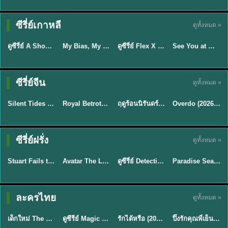
Sub EP. 16 | TH
Sub EP. 8 | TH
TH EP. 16
EP. 16
EP. 8
ซับไทย | พากย์
ซับไทย | พากย์
ซีรี่ย์เกาหลี
ดูทั้งหมด »
พากย์ไทย
ซับไทย
ไทย
ไทย
EP.16
EP.16
EP.8
ดูซีรี่ย์ A Shop for Killers 2 ร้านลับนักฆ่า ซีซัน 2 (2026) ซับไทย-พากย์ไทย
My Bias, My Boss เมื่อเมนฉันเป็นประธานบริษัท (2026) พากย์ไทย ซับไทย EP.1-12
ดูซีรี่ย์ Flex X Cop คุณชายสายสืบ (2024) พากย์ไทย-ซับไทย EP.1-16 (จบ)
See You at Work Tomorrow! เจอกันที่ออฟฟิศพรุ่งนี้นะ พากย์ไทย
★
8
★
8
★
9
ซีรี่ย์จีน
ดูทั้งหมด »
พากย์ไทย
ซับไทย
พากย์ไทย
ซับไทย
Silent Tides คลื่นลมลวง (2025) พากย์ไทย ซับไทย EP.1-31
Royal Betrothal (2026) สัญญาวิวาห์แห่งราชวงศ์ พากย์ไทย ซับไทย EP1-32
ฤดูร้อนนิรันดร์ (2026) Never-Ending Summer พากย์ไทย EP.1-29
Overdo (2026) รักเกินแค้น พากย์ไทย ซับไทย EP1-33 (จบ)
★
9.5
★
9
★
8.8
TH EP. 2
TH EP. 7
TH EP. 9
TH EP. 8
ซีรี่ย์ฝรั่ง
ดูทั้งหมด »
พากย์ไทย
พากย์ไทย
พากย์ไทย
พากย์ไทย
EP.2
EP.7
EP.9
EP.8
Stuart Fails to Save the Universe (2026) สจ๊วตล่มแผนกู้จักรวาล พากย์ไทย EP1-10
Avatar The Last Airbender 2 เณรน้อยเจ้าอภินิหาร พากย์ไทย
ดูซีรี่ย์ Detective Hole (2026) พากย์ไทย HD ฟรี อัปเดตล่าสุด Netflix
Paradise Season 2 (2026) พากย์ไทย EP1-8 ดูซีรี่ย์ฝรั่ง HD ครบทุกตอน
★
8.8
★
7.8
TH EP. 6
ละครไทย
ดูทั้งหมด »
พากย์ไทย
Thai
พากย์ไทย
พากย์ไทย
EP.6
เด็กใหม่ The Reset 2026 EP1-6 พากย์ไทย ดูซีรี่ย์ Netflix ล่าสุด HD
ดูซีรีย์ Magic Move (2026) ทำนายทายรัก Thai EP.1-10 HD
รักได้หรือ (2026) YOUNG Let's Begin Again พากย์ไทย EP.1-19
ปิ๊งรักคุณพี่เย็นชา (2026) Frozen Valentine EP.1-10 (จบ)
★
8
★
8