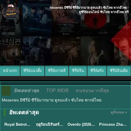
Meseries มีซีรี่ย์ ซีรี่ย์มากมาย ดูจบแล้ว ซับไทย พากย์ไทย -
ดูซีรีย์ออนไลน์ ซับไทย พากย์ไทย ฟรี
หน้าแรก
ซีรีย์แนวตั้ง
ซีรี่ย์เกาหลี
ซีรี่ย์จีน
ซีรี่ย์ฝรั่ง
ซีรี่ย์อินเดีย
อัพเดทล่าสุด
TOP IMDB
คนชอบมากที่สุด
Meseries มีซีรี่ย์ ซีรี่ย์มากมาย ดูจบแล้ว ซับไทย พากย์ไทย
พากย์ไทย/ซับ
อัพเดตล่าสุด
ดูทั้งหมด »
ซับไทย
พากย์ไทย
ซับไทย
ไทย
Royal Betrothal (2026) สัญญาวิวาห์แห่งราชวงศ์ พากย์ไทย ซับไทย EP1-32
ฤดูร้อนนิรันดร์ (2026) Never-Ending Summer พากย์ไทย EP.1-29
Overdo (2026) รักเกินแค้น พากย์ไทย ซับไทย EP1-33 (จบ)
Princess Zhaoyang องค์หญิงเจาหยาง (2026) พากย์ไทย ซับไทย EP.1-18
★
9
★
8.8
★
8