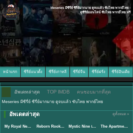
Meseries มีซีรี่ย์ ซีรี่ย์มากมาย ดูจบแล้ว ซับไทย พากย์ไทย -
ดูซีรีย์ออนไลน์ ซับไทย พากย์ไทย ฟรี
หน้าแรก
ซีรีย์แนวตั้ง
ซีรี่ย์เกาหลี
ซีรี่ย์จีน
ซีรี่ย์ฝรั่ง
ซีรี่ย์อินเดีย
อัพเดทล่าสุด
TOP IMDB
คนชอบมากที่สุด
Meseries มีซีรี่ย์ ซีรี่ย์มากมาย ดูจบแล้ว ซับไทย พากย์ไทย
TH EP. 14
พากย์ไทย/ซับ
อัพเดตล่าสุด
ดูทั้งหมด »
พากย์ไทย
พากย์ไทย
ไทย
พากย์ไทย
EP.14
My Royal Nemesis ซับไทย (2026) ศัตรูหัวใจ นางร้ายวังหลวง
Reborn Rookie มือใหม่หัดแค้น (2026) พากย์ไทย ซับไทย EP.1-12
Mystic Nine เก้าสกุล (2026) พากย์ไทย ซับไทย EP.1-30
The Apartment Job (2026) ท่านประธานกำมะลอ พากย์ไทย ซับไทย EP1-12
★
8.1
★
9
★
5.3