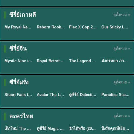
TH EP. 14
ซีรี่ย์เกาหลี
ดูทั้งหมด »
พากย์ไทย
พากย์ไทย
ซับไทย
ซับไทย
EP.14
My Royal Nemesis ซับไทย (2026) ศัตรูหัวใจ นางร้ายวังหลวง
Reborn Rookie มือใหม่หัดแค้น (2026) พากย์ไทย ซับไทย EP.1-12
Flex X Cop 2 คุณชายสายสืบ ซีซั่น 2 (2026) พากย์ไทย ซับไทย EP.1-14
Our Sticky Love รักติดหนึบ (2026) พากย์ไทย ซับไทย EP.1-12
★
8.1
★
8
★
6
พากย์ไทย/ซับ
ซีรี่ย์จีน
ดูทั้งหมด »
ไทย
ซับไทย
พากย์ไทย
พากย์ไทย
Mystic Nine เก้าสกุล (2026) พากย์ไทย ซับไทย EP.1-30
Royal Betrothal (2026) สัญญาวิวาห์แห่งราชวงศ์ พากย์ไทย ซับไทย EP1-32
The Legend of ShenLi ปฐพีไร้พ่าย (2024) พากย์ไทย ซับไทย EP.1-39
มังกรหยก ภาคมารบูรพาและพิษประจิม Duel on Mount Hua พากย์ไทย
★
9
★
9
★
8.5
★
8
TH EP. 7
TH EP. 9
TH EP. 8
ซีรี่ย์ฝรั่ง
ดูทั้งหมด »
พากย์ไทย
พากย์ไทย
พากย์ไทย
พากย์ไทย
EP.7
EP.9
EP.8
Stuart Fails to Save the Universe สจ๊วตล่มแผนกู้จักรวาล (2026) พากย์ไทย ซับไทย EP.1-10
Avatar The Last Airbender 2 เณรน้อยเจ้าอภินิหาร พากย์ไทย
ดูซีรี่ย์ Detective Hole (2026) พากย์ไทย HD ฟรี อัปเดตล่าสุด Netflix
Paradise Season 2 (2026) พากย์ไทย EP1-8 ดูซีรี่ย์ฝรั่ง HD ครบทุกตอน
★
9.3
★
7.8
TH EP. 6
ละครไทย
ดูทั้งหมด »
พากย์ไทย
Thai
พากย์ไทย
พากย์ไทย
EP.6
เด็กใหม่ The Reset 2026 EP1-6 พากย์ไทย ดูซีรี่ย์ Netflix ล่าสุด HD
ดูซีรีย์ Magic Move (2026) ทำนายทายรัก Thai EP.1-10 HD
รักได้หรือ (2026) YOUNG Let's Begin Again พากย์ไทย EP.1-19
ปิ๊งรักคุณพี่เย็นชา (2026) Frozen Valentine EP.1-10 (จบ)
★
8
★
8