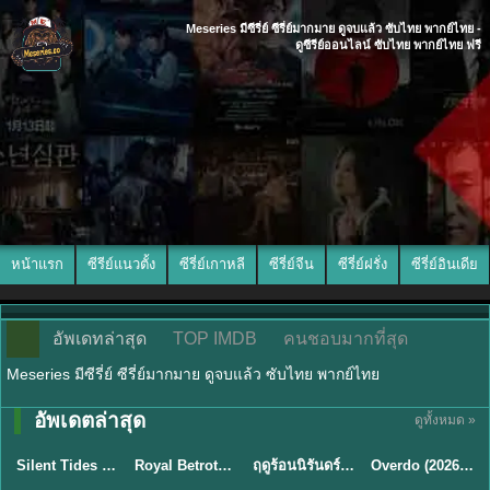
Meseries มีซีรี่ย์ ซีรี่ย์มากมาย ดูจบแล้ว ซับไทย พากย์ไทย -
ดูซีรีย์ออนไลน์ ซับไทย พากย์ไทย ฟรี
หน้าแรก
ซีรีย์แนวตั้ง
ซีรี่ย์เกาหลี
ซีรี่ย์จีน
ซีรี่ย์ฝรั่ง
ซีรี่ย์อินเดีย
อัพเดทล่าสุด
TOP IMDB
คนชอบมากที่สุด
Meseries มีซีรี่ย์ ซีรี่ย์มากมาย ดูจบแล้ว ซับไทย พากย์ไทย
อัพเดตล่าสุด
ดูทั้งหมด »
พากย์ไทย
ซับไทย
พากย์ไทย
ซับไทย
Silent Tides คลื่นลมลวง (2025) พากย์ไทย ซับไทย EP.1-31
Royal Betrothal (2026) สัญญาวิวาห์แห่งราชวงศ์ พากย์ไทย ซับไทย EP1-32
ฤดูร้อนนิรันดร์ (2026) Never-Ending Summer พากย์ไทย EP.1-29
Overdo (2026) รักเกินแค้น พากย์ไทย ซับไทย EP1-33 (จบ)
★
9.5
★
9
★
8.8