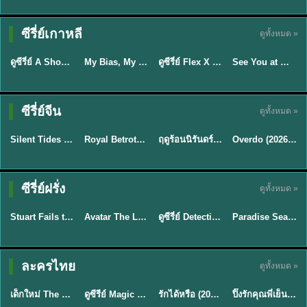
Sub EP. 16 | TH
Sub EP. 8 | TH
TH EP. 16
EP. 16
EP. 8
ซับไทย | พากย์
ซับไทย | พากย์
ซีรี่ย์เกาหลี
ดูทั้งหมด »
พากย์ไทย
ซับไทย
ไทย
ไทย
EP.16
EP.16
EP.8
ดูซีรี่ย์ A Shop for Killers 2 ร้านลับนักฆ่า ซีซัน 2 (2026) ซับไทย-พากย์ไทย
My Bias, My Boss เมื่อเมนฉันเป็นประธานบริษัท (2026) พากย์ไทย ซับไทย EP.1-12
ดูซีรี่ย์ Flex X Cop คุณชายสายสืบ (2024) พากย์ไทย-ซับไทย EP.1-16 (จบ)
See You at Work Tomorrow! เจอกันที่ออฟฟิศพรุ่งนี้นะ พากย์ไทย
★
8
★
8
★
9
ซีรี่ย์จีน
ดูทั้งหมด »
พากย์ไทย
ซับไทย
พากย์ไทย
ซับไทย
Silent Tides คลื่นลมลวง (2025) พากย์ไทย ซับไทย EP.1-31
Royal Betrothal (2026) สัญญาวิวาห์แห่งราชวงศ์ พากย์ไทย ซับไทย EP1-32
ฤดูร้อนนิรันดร์ (2026) Never-Ending Summer พากย์ไทย EP.1-29
Overdo (2026) รักเกินแค้น พากย์ไทย ซับไทย EP1-33 (จบ)
★
9.5
★
9
★
8.8
TH EP. 2
TH EP. 7
TH EP. 9
TH EP. 8
ซีรี่ย์ฝรั่ง
ดูทั้งหมด »
พากย์ไทย
พากย์ไทย
พากย์ไทย
พากย์ไทย
EP.2
EP.7
EP.9
EP.8
Stuart Fails to Save the Universe (2026) สจ๊วตล่มแผนกู้จักรวาล พากย์ไทย EP1-10
Avatar The Last Airbender 2 เณรน้อยเจ้าอภินิหาร พากย์ไทย
ดูซีรี่ย์ Detective Hole (2026) พากย์ไทย HD ฟรี อัปเดตล่าสุด Netflix
Paradise Season 2 (2026) พากย์ไทย EP1-8 ดูซีรี่ย์ฝรั่ง HD ครบทุกตอน
★
8.8
★
7.8
TH EP. 6
ละครไทย
ดูทั้งหมด »
พากย์ไทย
Thai
พากย์ไทย
พากย์ไทย
EP.6
เด็กใหม่ The Reset 2026 EP1-6 พากย์ไทย ดูซีรี่ย์ Netflix ล่าสุด HD
ดูซีรีย์ Magic Move (2026) ทำนายทายรัก Thai EP.1-10 HD
รักได้หรือ (2026) YOUNG Let's Begin Again พากย์ไทย EP.1-19
ปิ๊งรักคุณพี่เย็นชา (2026) Frozen Valentine EP.1-10 (จบ)
★
8
★
8