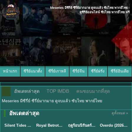
Meseries มีซีรี่ย์ ซีรี่ย์มากมาย ดูจบแล้ว ซับไทย พากย์ไทย -
ดูซีรีย์ออนไลน์ ซับไทย พากย์ไทย ฟรี
หน้าแรก
ซีรีย์แนวตั้ง
ซีรี่ย์เกาหลี
ซีรี่ย์จีน
ซีรี่ย์ฝรั่ง
ซีรี่ย์อินเดีย
อัพเดทล่าสุด
TOP IMDB
คนชอบมากที่สุด
Meseries มีซีรี่ย์ ซีรี่ย์มากมาย ดูจบแล้ว ซับไทย พากย์ไทย
อัพเดตล่าสุด
ดูทั้งหมด »
พากย์ไทย
ซับไทย
พากย์ไทย
ซับไทย
Silent Tides คลื่นลมลวง (2025) พากย์ไทย ซับไทย EP.1-31
Royal Betrothal (2026) สัญญาวิวาห์แห่งราชวงศ์ พากย์ไทย ซับไทย EP1-32
ฤดูร้อนนิรันดร์ (2026) Never-Ending Summer พากย์ไทย EP.1-29
Overdo (2026) รักเกินแค้น พากย์ไทย ซับไทย EP1-33 (จบ)
★
9.5
★
9
★
8.8