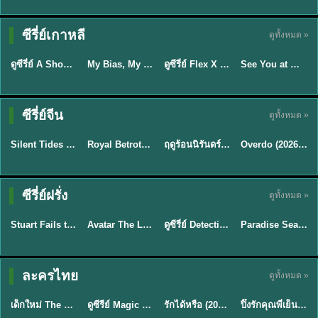
Sub EP. 16 | TH
Sub EP. 8 | TH
TH EP. 16
EP. 16
EP. 8
ซับไทย | พากย์
ซับไทย | พากย์
ซีรี่ย์เกาหลี
ดูทั้งหมด »
พากย์ไทย
ซับไทย
ไทย
ไทย
EP.16
EP.16
EP.8
ดูซีรี่ย์ A Shop for Killers 2 ร้านลับนักฆ่า ซีซัน 2 (2026) ซับไทย-พากย์ไทย
My Bias, My Boss เมื่อเมนฉันเป็นประธานบริษัท (2026) พากย์ไทย ซับไทย EP.1-12
ดูซีรี่ย์ Flex X Cop คุณชายสายสืบ (2024) พากย์ไทย-ซับไทย EP.1-16 (จบ)
See You at Work Tomorrow! เจอกันที่ออฟฟิศพรุ่งนี้นะ พากย์ไทย
★
8
★
8
★
9
ซีรี่ย์จีน
ดูทั้งหมด »
พากย์ไทย
ซับไทย
พากย์ไทย
ซับไทย
Silent Tides คลื่นลมลวง (2025) พากย์ไทย ซับไทย EP.1-31
Royal Betrothal (2026) สัญญาวิวาห์แห่งราชวงศ์ พากย์ไทย ซับไทย EP1-32
ฤดูร้อนนิรันดร์ (2026) Never-Ending Summer พากย์ไทย EP.1-29
Overdo (2026) รักเกินแค้น พากย์ไทย ซับไทย EP1-33 (จบ)
★
9.5
★
9
★
8.8
TH EP. 2
TH EP. 7
TH EP. 9
TH EP. 8
ซีรี่ย์ฝรั่ง
ดูทั้งหมด »
พากย์ไทย
พากย์ไทย
พากย์ไทย
พากย์ไทย
EP.2
EP.7
EP.9
EP.8
Stuart Fails to Save the Universe (2026) สจ๊วตล่มแผนกู้จักรวาล พากย์ไทย EP1-10
Avatar The Last Airbender 2 เณรน้อยเจ้าอภินิหาร พากย์ไทย
ดูซีรี่ย์ Detective Hole (2026) พากย์ไทย HD ฟรี อัปเดตล่าสุด Netflix
Paradise Season 2 (2026) พากย์ไทย EP1-8 ดูซีรี่ย์ฝรั่ง HD ครบทุกตอน
★
8.8
★
7.8
TH EP. 6
ละครไทย
ดูทั้งหมด »
พากย์ไทย
Thai
พากย์ไทย
พากย์ไทย
EP.6
เด็กใหม่ The Reset 2026 EP1-6 พากย์ไทย ดูซีรี่ย์ Netflix ล่าสุด HD
ดูซีรีย์ Magic Move (2026) ทำนายทายรัก Thai EP.1-10 HD
รักได้หรือ (2026) YOUNG Let's Begin Again พากย์ไทย EP.1-19
ปิ๊งรักคุณพี่เย็นชา (2026) Frozen Valentine EP.1-10 (จบ)
★
8
★
8