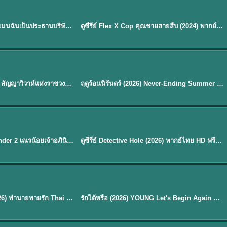
ซับไทย | พากย์ไทย
EP.16
My Bias, My Boss เมื่อเมนฉันเป็นประธานบริษัท (2026) พากย์ไทย ซับไทย EP.1-12
ดูซีรี่ย์ Flex X Cop คุณชายสายสืบ (2024) พากย์ไทย-ซับไทย EP.1-16 (จบ)
★
8
พากย์ไทย
Royal Betrothal (2026) สัญญาวิวาห์แห่งราชวงศ์ พากย์ไทย ซับไทย EP1-32
ฤดูร้อนนิรันดร์ (2026) Never-Ending Summer พากย์ไทย EP.1-29
★
8.8
EP. 7
TH EP. 9
พากย์ไทย
EP.7
EP.9
Avatar The Last Airbender 2 เณรน้อยเจ้าอภินิหาร พากย์ไทย
ดูซีรี่ย์ Detective Hole (2026) พากย์ไทย HD ฟรี อัปเดตล่าสุด Netflix
พากย์ไทย
ดูซีรีย์ Magic Move (2026) ทำนายทายรัก Thai EP.1-10 HD
รักได้หรือ (2026) YOUNG Let's Begin Again พากย์ไทย EP.1-19
EP. 8
TH EP. 6