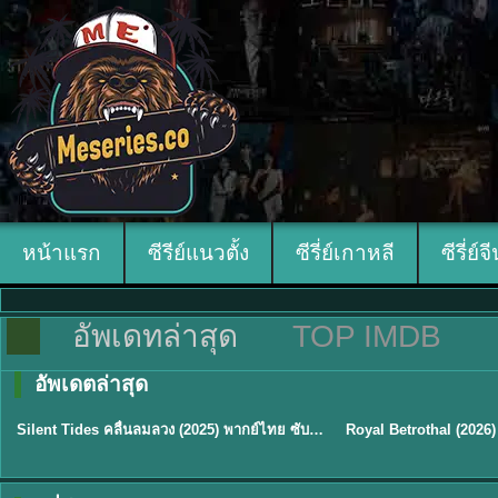
หน้าแรก
ซีรีย์แนวตั้ง
ซีรี่ย์เกาหลี
ซีรี่ย์จ
อัพเดทล่าสุด
TOP IMDB
อัพเดตล่าสุด
พากย์ไทย
ซับไทย
Silent Tides คลื่นลมลวง (2025) พากย์ไทย ซับไทย EP.1-31
★
9.5
★
9
TH EP. 16