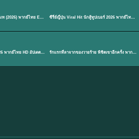
พากย์ไทย
EP.8
EP.6
ดูซีรี่ย์ Soul Mate โซล เมท (2026) พากย์ไทย EP.1-8 (จบ)
ซีรี่ย์ญี่ปุ่น Viral Hit นักสู้ทูปเบอร์ 2026 พากย์ไทย EP.1-6
★
7.9
EP. 1
TH EP. 1
พากย์ไทย
EP.1
EP.1
องค์ชายสี่เจ้าสำราญ 2026 พากย์ไทย HD อัปเดตล่าสุด ดูออนไลน์
รักแรกที่ลาจากของวายร้าย พิชิตเขาอีกครั้ง พากย์ไทย