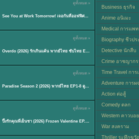
ดูทั้งหมด »
ซับไทย | พากย์ไทย
Business ธุรกิจ
EP.8
See You at Work Tomorrow! เจอกันที่ออฟฟิศพรุ่งนี้นะ พากย์ไทย
★
9
Anime อนิเมะ
Medical การแพทย
ดูทั้งหมด »
Biography ชีวประ
ซับไทย
Detective นักสืบ
Overdo (2026) รักเกินแค้น พากย์ไทย ซับไทย EP1-33 (จบ)
Crime อาชญากร
TH EP. 8
Time Travel การ
ดูทั้งหมด »
พากย์ไทย
Adventure การผ
EP.8
Paradise Season 2 (2026) พากย์ไทย EP1-8 ดูซีรี่ย์ฝรั่ง HD ครบทุกตอน
Action ต่อสู้
Comedy ตลก
ดูทั้งหมด »
พากย์ไทย
Western คาวบอย
ปิ๊งรักคุณพี่เย็นชา (2026) Frozen Valentine EP.1-10 (จบ)
★
8
War สงคราม
Thriller ระทึกขวั
TH EP. 6