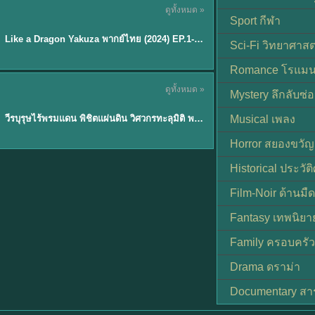
ดูทั้งหมด »
พากย์ไทย
Sport กีฬา
EP.6
Like a Dragon Yakuza พากย์ไทย (2024) EP.1-6 (จบ)
★
7
Sci-Fi วิทยาศาสต
Romance โรแมน
TH EP. 1
ดูทั้งหมด »
Mystery ลึกลับซ่อ
พากย์ไทย
EP.1
วีรบุรุษไร้พรมแดน พิชิตแผ่นดิน วิศวกรทะลุมิติ พลิกแผ่นดิน
Musical เพลง
Horror สยองขวัญ
Historical ประวัต
Film-Noir ด้านม
Fantasy เทพนิยา
Family ครอบครัว
Drama ดราม่า
Documentary สา