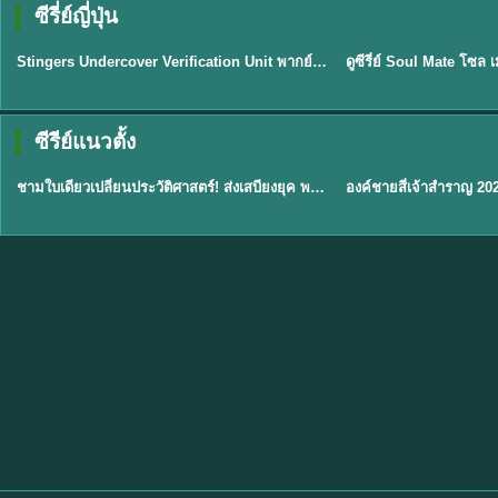
ซีรี่ย์ญี่ปุ่น
พากย์ไทย
พากย์ไทย
EP.11
Stingers Undercover Verification Unit พากย์ไทย EP1-11 HD ฟรี
★
8
TH EP. 1
TH 
ซีรีย์แนวตั้ง
พากย์ไทย
พากย์ไทย
EP.1
ชามใบเดียวเปลี่ยนประวัติศาสตร์! ส่งเสบียงยุค พากย์ไทย