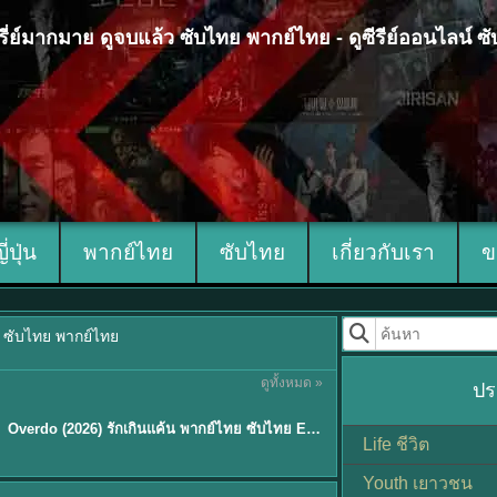
 ซีรี่ย์มากมาย ดูจบแล้ว ซับไทย พากย์ไทย - ดูซีรีย์ออนไลน์ 
ญี่ปุ่น
พากย์ไทย
ซับไทย
เกี่ยวกับเรา
ข
้ว ซับไทย พากย์ไทย
ดูทั้งหมด »
ปร
ซับไทย
Overdo (2026) รักเกินแค้น พากย์ไทย ซับไทย EP1-33 (จบ)
Life ชีวิต
Youth เยาวชน
Sub EP. 8 | TH EP. 8