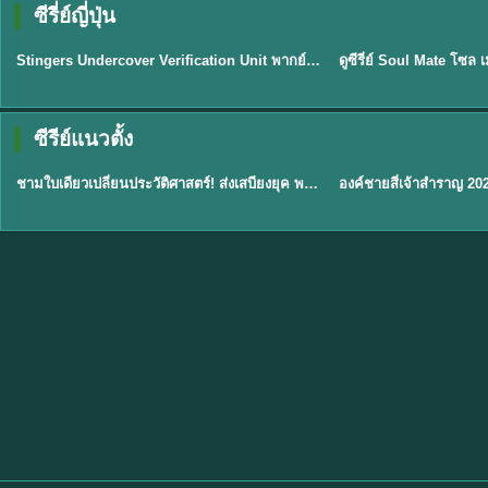
ซีรี่ย์ญี่ปุ่น
พากย์ไทย
พากย์ไทย
EP.11
Stingers Undercover Verification Unit พากย์ไทย EP1-11 HD ฟรี
★
8
TH EP. 1
TH 
ซีรีย์แนวตั้ง
พากย์ไทย
พากย์ไทย
EP.1
ชามใบเดียวเปลี่ยนประวัติศาสตร์! ส่งเสบียงยุค พากย์ไทย