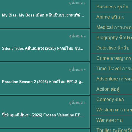
ดูทั้งหมด »
ซับไทย
Business ธุรกิจ
My Bias, My Boss เมื่อเมนฉันเป็นประธานบริษัท (2026) พากย์ไทย ซับไทย EP.1-12
Anime อนิเมะ
Medical การแพทย
ดูทั้งหมด »
Biography ชีวประ
พากย์ไทย
Detective นักสืบ
Silent Tides คลื่นลมลวง (2025) พากย์ไทย ซับไทย EP.1-31
★
9.5
Crime อาชญากร
TH EP. 8
Time Travel การ
ดูทั้งหมด »
พากย์ไทย
Adventure การผ
EP.8
Paradise Season 2 (2026) พากย์ไทย EP1-8 ดูซีรี่ย์ฝรั่ง HD ครบทุกตอน
Action ต่อสู้
Comedy ตลก
ดูทั้งหมด »
พากย์ไทย
Western คาวบอย
ปิ๊งรักคุณพี่เย็นชา (2026) Frozen Valentine EP.1-10 (จบ)
★
8
War สงคราม
Thriller ระทึกขวั
TH EP. 6