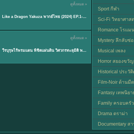
ดูทั้งหมด »
พากย์ไทย
Sport กีฬา
EP.6
Like a Dragon Yakuza พากย์ไทย (2024) EP.1-6 (จบ)
★
7
Sci-Fi วิทยาศาสต
Romance โรแมน
TH EP. 1
ดูทั้งหมด »
Mystery ลึกลับซ่อ
พากย์ไทย
EP.1
วีรบุรุษไร้พรมแดน พิชิตแผ่นดิน วิศวกรทะลุมิติ พลิกแผ่นดิน
Musical เพลง
Horror สยองขวัญ
Historical ประวัต
Film-Noir ด้านม
Fantasy เทพนิยา
Family ครอบครัว
Drama ดราม่า
Documentary สา