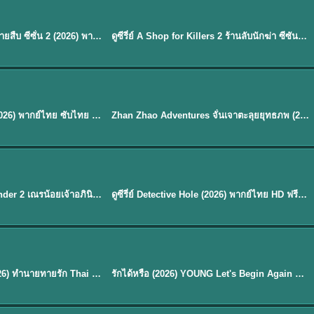
พากย์ไทย
EP.16
Flex X Cop 2 คุณชายสายสืบ ซีซั่น 2 (2026) พากย์ไทย ซับไทย EP.1-14
ดูซีรี่ย์ A Shop for Killers 2 ร้านลับนักฆ่า ซีซัน 2 (2026) ซับไทย-พากย์ไทย
★
8
พากย์ไทย
Mystic Nine เก้าสกุล (2026) พากย์ไทย ซับไทย EP.1-30
Zhan Zhao Adventures จั่นเจาตะลุยยุทธภพ (2026) พากย์ไทย ซับไทย EP.1-37 (จบ)
★
5
EP. 7
TH EP. 9
พากย์ไทย
EP.7
EP.9
Avatar The Last Airbender 2 เณรน้อยเจ้าอภินิหาร พากย์ไทย
ดูซีรี่ย์ Detective Hole (2026) พากย์ไทย HD ฟรี อัปเดตล่าสุด Netflix
พากย์ไทย
ดูซีรีย์ Magic Move (2026) ทำนายทายรัก Thai EP.1-10 HD
รักได้หรือ (2026) YOUNG Let's Begin Again พากย์ไทย EP.1-19
EP. 8
TH EP. 6