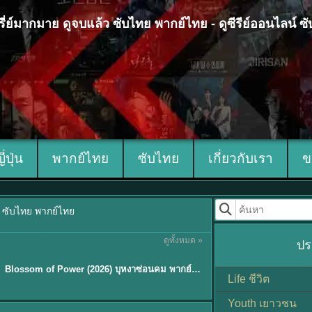
 ซีรี่ย์มากมาย ดูจบแล้ว ซับไทย พากย์ไทย - ดูซีรีย์ออนไลน์ 
ญี่ปุ่น
พากย์ไทย
ซับไทย
เกี่ยวกับเรา
ข
้ว ซับไทย พากย์ไทย
ดูทั้งหมด »
ปร
ซับไทย
Blossom of Power (2026) บุหงาซ่อนคม พากย์ไทย ซับไทย EP1-36
Life ชีวิต
Youth เยาวชน