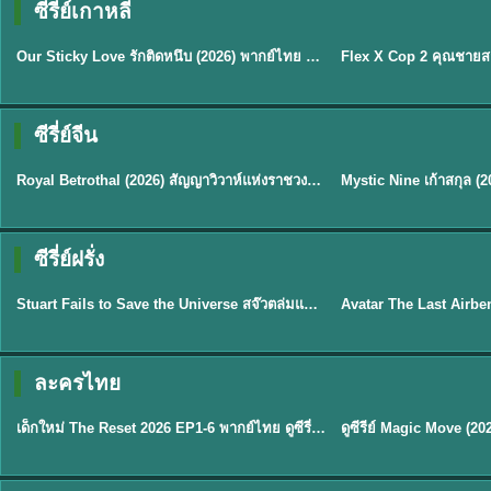
ซีรี่ย์เกาหลี
ซับไทย
ซับไทย
Our Sticky Love รักติดหนึบ (2026) พากย์ไทย ซับไทย EP.1-12
★
6
★
8
ซีรี่ย์จีน
ซับไทย
พากย์ไทย/ซับไทย
Royal Betrothal (2026) สัญญาวิวาห์แห่งราชวงศ์ พากย์ไทย ซับไทย EP1-32
★
9
★
9
TH 
ซีรี่ย์ฝรั่ง
พากย์ไทย
พากย์ไทย
Stuart Fails to Save the Universe สจ๊วตล่มแผนกู้จักรวาล (2026) พากย์ไทย ซับไทย EP.1-10
★
9.3
★
7.8
TH EP. 6
ละครไทย
พากย์ไทย
Thai
EP.6
เด็กใหม่ The Reset 2026 EP1-6 พากย์ไทย ดูซีรี่ย์ Netflix ล่าสุด HD
★
8
TH EP. 11
TH 