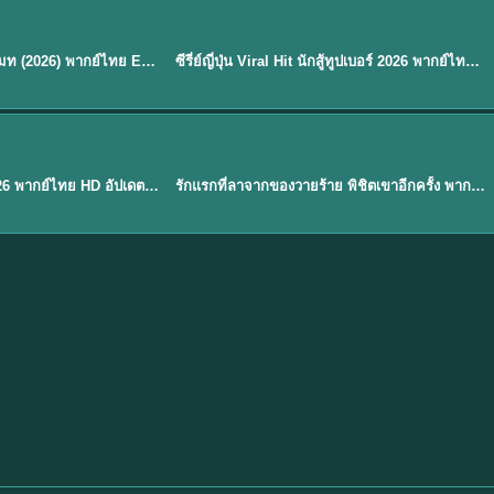
พากย์ไทย
EP.8
EP.6
ดูซีรี่ย์ Soul Mate โซล เมท (2026) พากย์ไทย EP.1-8 (จบ)
ซีรี่ย์ญี่ปุ่น Viral Hit นักสู้ทูปเบอร์ 2026 พากย์ไทย EP.1-6
★
7.9
EP. 1
TH EP. 1
พากย์ไทย
EP.1
EP.1
องค์ชายสี่เจ้าสำราญ 2026 พากย์ไทย HD อัปเดตล่าสุด ดูออนไลน์
รักแรกที่ลาจากของวายร้าย พิชิตเขาอีกครั้ง พากย์ไทย