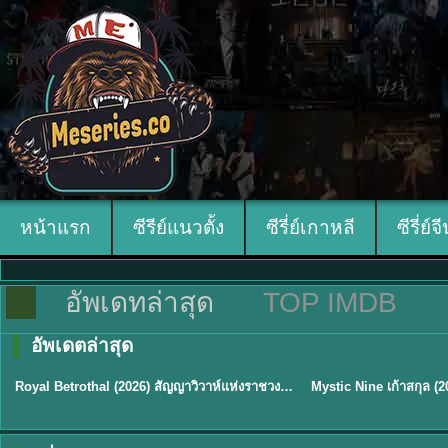
หน้าแรก
ซีรีย์แนวตั้ง
ซีรี่ย์เกาหลี
ซีรี่ย์จ
อัพเดทล่าสุด
TOP IMDB
อัพเดตล่าสุด
ซับไทย
พากย์ไทย/ซับไทย
Royal Betrothal (2026) สัญญาวิวาห์แห่งราชวงศ์ พากย์ไทย ซับไทย EP1-32
★
9
★
9